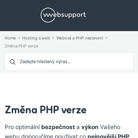
Home
Hosting a web
Webová a PHP nastavení
Změna PHP verze
Search
For
Změna PHP verze
Pro optimální
bezpečnost
a
výkon
Vašeho
webu doporučíme používat co
nejnovější PHP