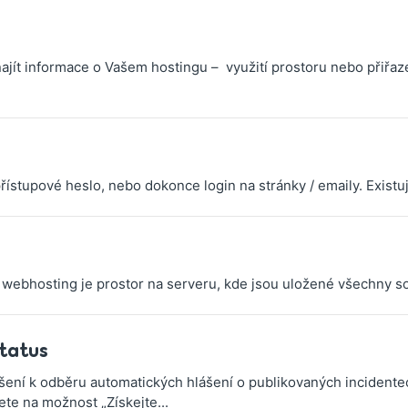
jít informace o Vašem hostingu – využití prostoru nebo přiřazen
tupové heslo, nebo dokonce login na stránky / emaily. Existuj
ebhosting je prostor na serveru, kde jsou uložené všechny sob
tatus
ení k odběru automatických hlášení o publikovaných incidentec
ete na možnost „Získejte...