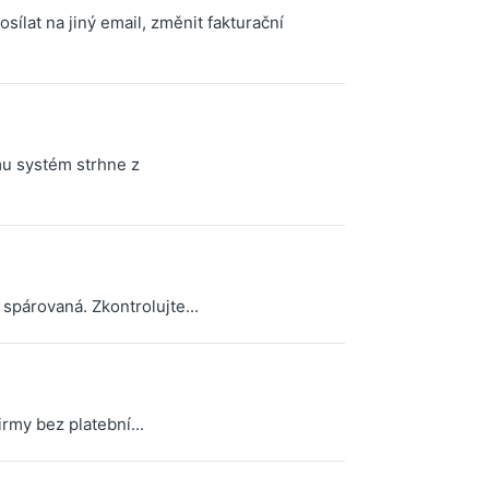
ílat na jiný email, změnit fakturační
u systém strhne z
 spárovaná. Zkontrolujte...
irmy bez platební...