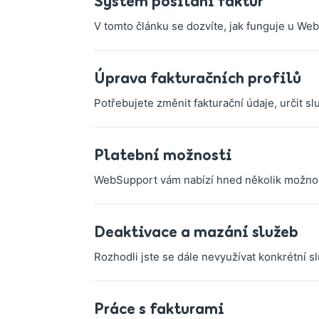
Systém posílání faktur
V tomto článku se dozvíte, jak funguje u WebSu
Úprava fakturačních profilů
Potřebujete změnit fakturační údaje, určit sl
Platební možnosti
WebSupport vám nabízí hned několik možností 
Deaktivace a mazání služeb
Rozhodli jste se dále nevyužívat konkrétní sl
Práce s fakturami