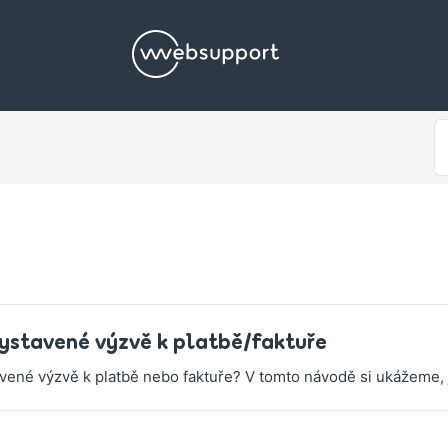
S
F
ystavené výzvě k platbě/faktuře
avené výzvě k platbě nebo faktuře? V tomto návodě si ukážeme, j