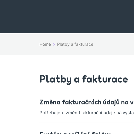
Home
Platby a fakturace
Platby a fakturace
Změna fakturačních údajů na v
Potřebujete změnit fakturační údaje na vyst