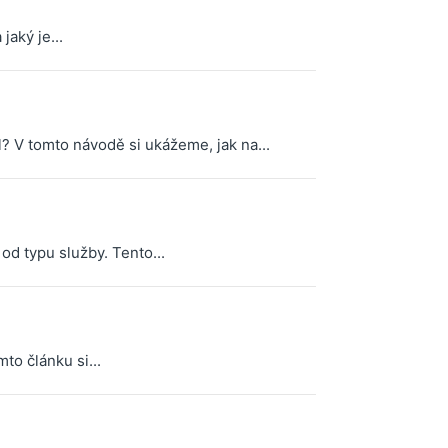
jaký je...
l? V tomto návodě si ukážeme, jak na...
od typu služby. Tento...
to článku si...