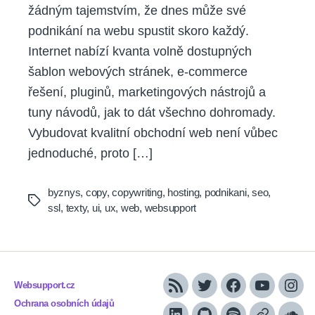
žádným tajemstvím, že dnes může své
podnikání na webu spustit skoro každý.
Internet nabízí kvanta volně dostupných
šablon webových stránek, e-commerce
řešení, pluginů, marketingových nástrojů a
tuny návodů, jak to dát všechno dohromady.
Vybudovat kvalitní obchodní web není vůbec
jednoduché, proto […]
byznys
,
copy
,
copywriting
,
hosting
,
podnikani
,
seo
,
Tags
ssl
,
texty
,
ui
,
ux
,
web
,
websupport
Websupport.cz
RSS
Twitter
Facebook
YouTube
Inst
Ochrana osobních údajů