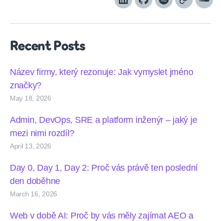
LinkedIn
Github
Spotify
Apple
Sou
podcasts
Recent Posts
Název firmy, který rezonuje: Jak vymyslet jméno
značky?
May 18, 2026
Admin, DevOps, SRE a platform inženýr – jaký je
mezi nimi rozdíl?
April 13, 2026
Day 0, Day 1, Day 2: Proč vás právě ten poslední
den doběhne
March 16, 2026
Web v době AI: Proč by vás měly zajímat AEO a