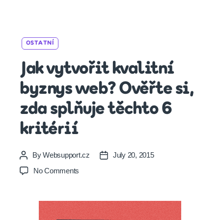
Categories
OSTATNÍ
Jak vytvořit kvalitní
byznys web? Ověřte si,
zda splňuje těchto 6
kritérií
By
Websupport.cz
July 20, 2015
Post
Post
author
date
on
No Comments
Jak
vytvořit
kvalitní
byznys