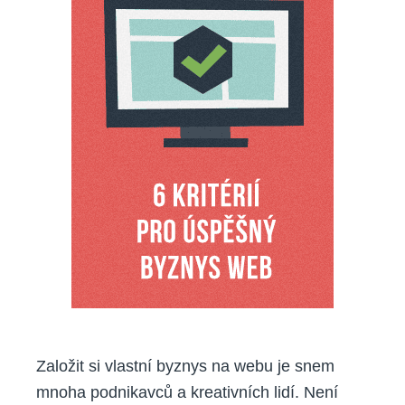
web?
Ověřte
si,
zda
splňuje
těchto
6
kritérií
Založit si vlastní byznys na webu je snem
mnoha podnikavců a kreativních lidí. Není