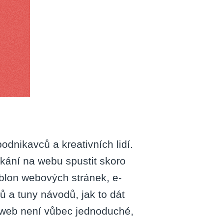
rií
dnikavců a kreativních lidí.
ání na webu spustit skoro
ablon webových stránek, e-
 a tuny návodů, jak to dát
 web není vůbec jednoduché,