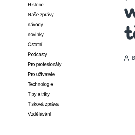
Historie
w
Naše zprávy
návody
t
novinky
Ostatní
Podcasty
Pos
Pro profesionály
auth
Pro uživatele
Technologie
Tipy a triky
Tisková zpráva
Vzdělávání