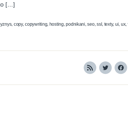
to […]
byznys
,
copy
,
copywriting
,
hosting
,
podnikani
,
seo
,
ssl
,
texty
,
ui
,
ux
,
RSS
Twitter
Fa