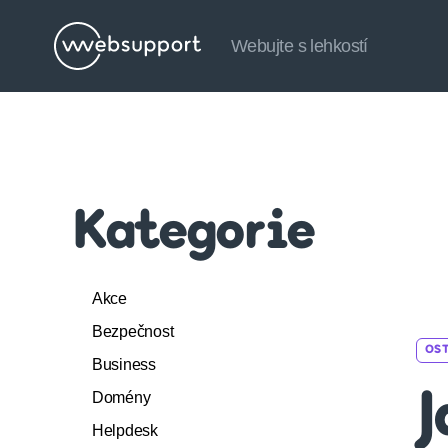
Webujte s lehkostí
Websupport.cz
Blog
Kategorie
Akce
Bezpečnost
OS
Business
Domény
J
Helpdesk