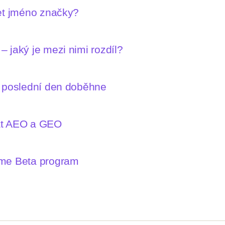
let jméno značky?
 jaký je mezi nimi rozdíl?
n poslední den doběhne
mat AEO a GEO
íme Beta program