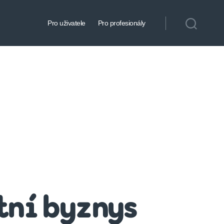
Pro uživatele
Pro profesionály
itní byznys