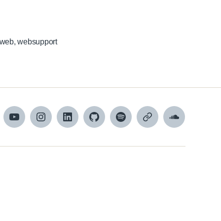
web
,
websupport
cebook
YouTube
Instagram
LinkedIn
Github
Spotify
Apple
SoundCloud
podcasts