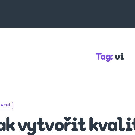
Tag:
ui
Categories
TATNÍ
ak vytvořit kval