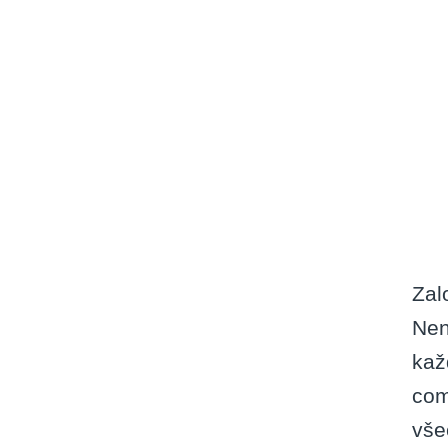
Zal
Nen
kaž
com
vše