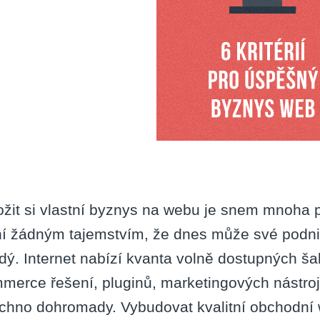
6
krité
ožit si vlastní byznys na webu je snem mnoha po
í žádným tajemstvím, že dnes může své podnik
dý. Internet nabízí kvanta volně dostupných š
merce řešení, pluginů, marketingových nástrojů
chno dohromady. Vybudovat kvalitní obchodní