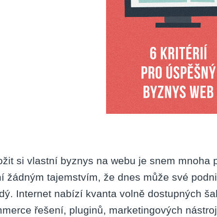
těch
6
krité
ožit si vlastní byznys na webu je snem mnoha po
í žádným tajemstvím, že dnes může své podnik
dý. Internet nabízí kvanta volně dostupných š
merce řešení, pluginů, marketingových nástrojů