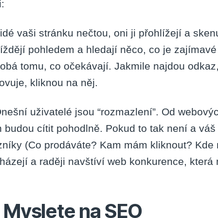
:
idé vaši stránku nečtou, oni ji přohlížejí a skenu
jíždějí pohledem a hledají něco, co je zajímavé
obá tomu, co očekávají. Jakmile najdou odkaz, 
ovuje, kliknou na něj.
Dnešní uživatelé jsou “rozmazlení”. Od webovýc
h budou cítit pohodlně. Pokud to tak není a vá
zníky (Co prodáváte? Kam mám kliknout? Kde n
házejí a raději navštíví web konkurence, která
. Myslete na SEO