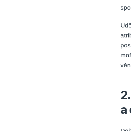
spo
Udě
atr
pos
mož
věn
2
a
Dob