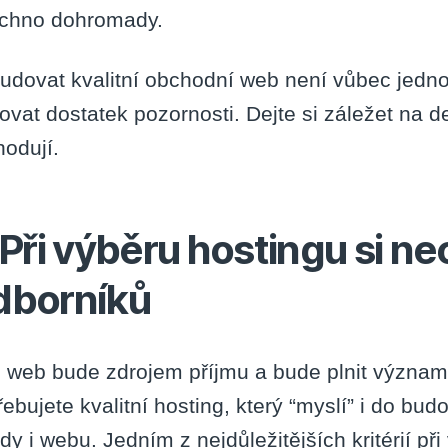
chno dohromady.
udovat kvalitní obchodní web není vůbec jedno
ovat dostatek pozornosti. Dejte si záležet na de
hodují.
 Při výběru hostingu si n
dborníků
 web bude zdrojem příjmu a bude plnit význam
řebujete kvalitní hosting, který “myslí” i do bu
edy i webu. Jedním z nejdůležitějších kritérií p