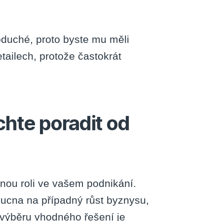
duché, proto byste mu měli
tailech, protože častokrát
echte poradit od
nou roli ve vašem podnikání.
doucna na případný růst byznysu,
ři výběru vhodného řešení je