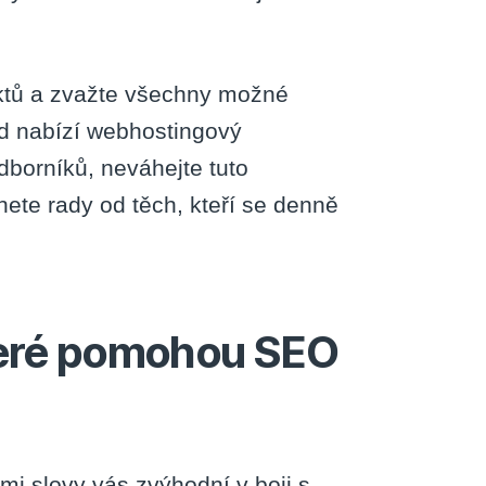
ktů a zvažte všechny možné
ud nabízí webhostingový
dborníků, neváhejte tuto
ete rady od těch, kteří se denně
 které pomohou SEO
i slovy vás zvýhodní v boji s