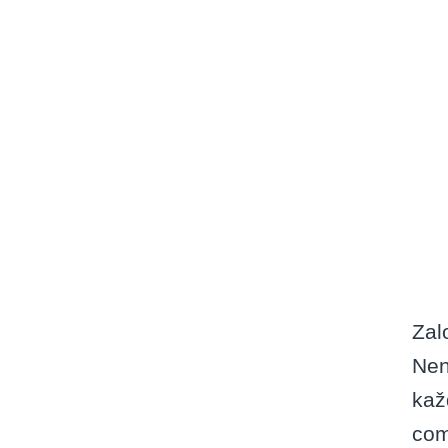
Zal
Nen
kaž
com