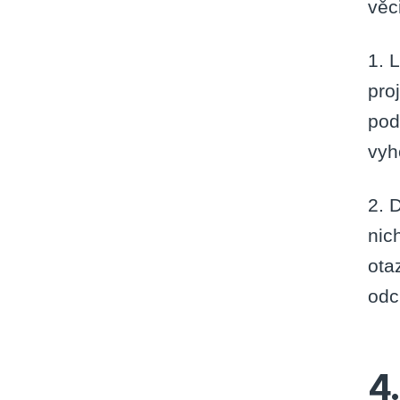
věci
1. L
pro
pod
vyh
2. 
nic
ota
odc
4