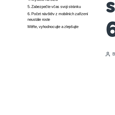
s
5. Zabezpečte včas svoji stránku
6. Počet návštěv z mobilních zařízení
neustále roste
6
Měřte, vyhodnocujte a zlepšujte
Pos
auth