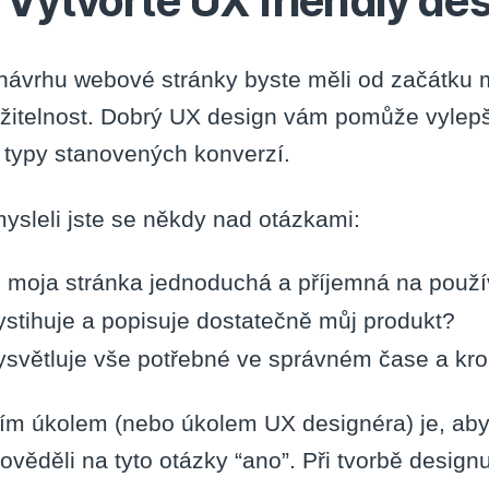
. Vytvořte UX friendly de
 návrhu webové stránky byste měli od začátku m
žitelnost. Dobrý UX design vám pomůže vylepšit 
é typy stanovených konverzí.
ysleli jste se někdy nad otázkami:
e moja stránka jednoduchá a příjemná na použ
ystihuje a popisuje dostatečně můj produkt?
ysvětluje vše potřebné ve správném čase a kr
ím úkolem (nebo úkolem UX designéra) je, aby 
ověděli na tyto otázky “ano”. Při tvorbě design