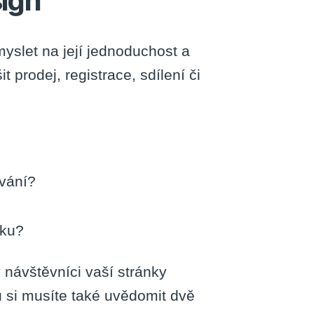
sign
yslet na její jednoduchost a
prodej, registrace, sdílení či
ívání?
oku?
návštěvníci vaší stránky
u si musíte také uvědomit dvě