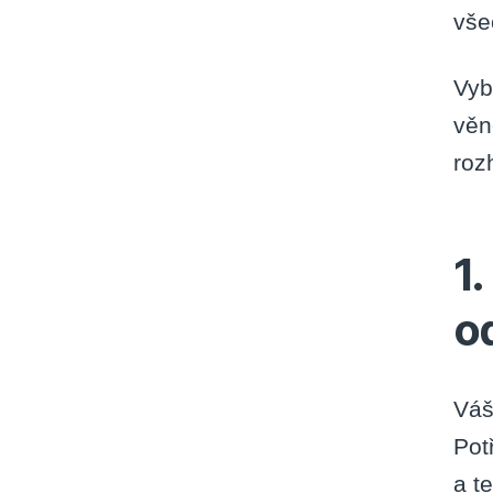
vše
Vyb
věn
roz
1.
o
Váš
Pot
a t