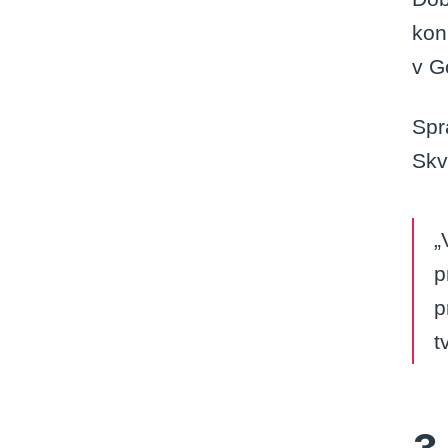
kon
v G
Spr
Skv
„
p
p
t