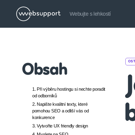
Webujte s lehkostí
Websupport.cz
Blog
OS
Obsah
J
1. Při výběru hostingu si nechte poradit
od odborníků
2. Napište kvalitní texty, které
pomohou SEO a odliší vás od
konkurence
3. Vytvořte UX friendly design
4. Myslete na SEO