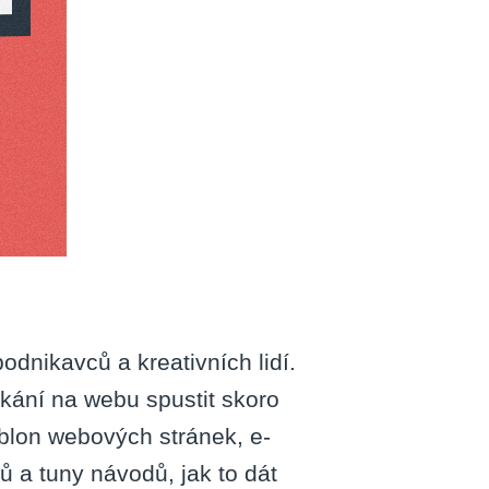
to
rií
dnikavců a kreativních lidí.
ání na webu spustit skoro
ablon webových stránek, e-
 a tuny návodů, jak to dát