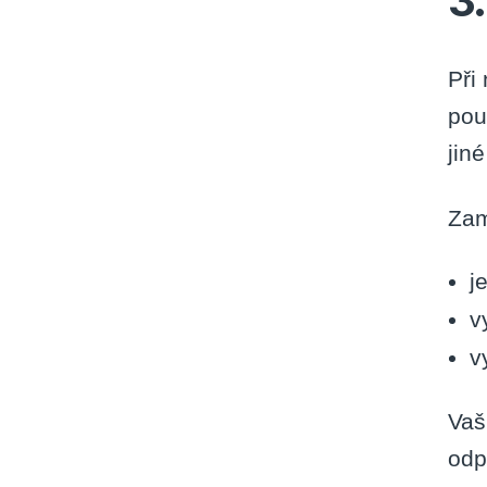
3
Při
pou
jin
Zam
j
v
v
Vaš
odp