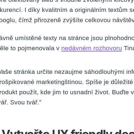
kurencí. I díky kvalitním a originálním textům 
ooglu, čímž přirozeně zvýšíte celkovou návštěv
ávně umístěné texty na stránce jsou plnohodn
ěle to pojmenovala v
nedávném rozhovoru
Tin
Vaše stránka určite nezaujme sáhodlouhými inf
rošpikované marketingštinou. Spíše je důležit
rodukt použít, kde jim to usnadní život. Buďte v
vář. Svou tvář.”