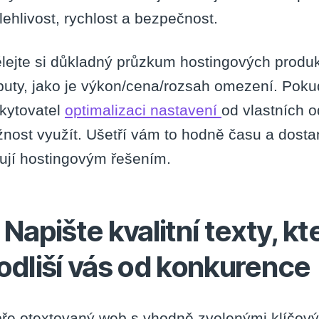
lehlivost, rychlost a bezpečnost.
lejte si důkladný průzkum hostingových produ
ibuty, jako je výkon/cena/rozsah omezení. Pok
kytovatel
optimalizaci nastavení
od vlastních o
nost využít. Ušetří vám to hodně času a dostan
ují hostingovým řešením.
. Napište kvalitní texty,
 odliší vás od konkurence
ře otextovaný web s vhodně zvolenými klíčovým