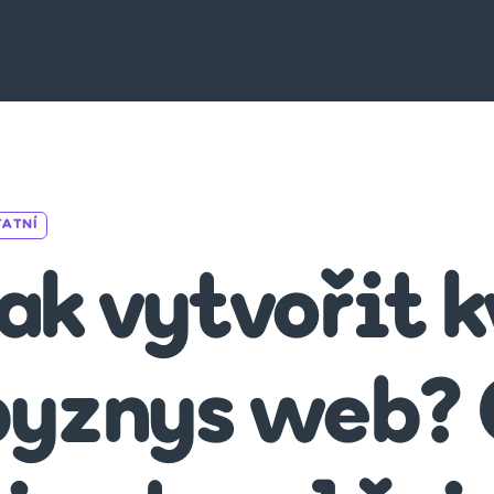
Categories
TATNÍ
ak vytvořit 
byznys web? 