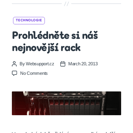
Categories
TECHNOLOGIE
Prohlédněte si náš
nejnovější rack
By
Websupport.cz
March 20, 2013
Post
Post
author
date
on
No Comments
Prohlédněte
si
náš
nejnovější
rack