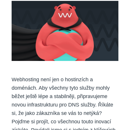
štít
proti
DDoS
útokům
Webhosting není jen o hostinzích a
doménách. Aby všechny tyto služby mohly
běžet ještě lépe a stabilněji, připravujeme
novou infrastrukturu pro DNS služby. Říkáte
si, že jako zákazníka se vás to netýká?
Pojďme si projít, co všechnou touto inovací
získáte. Povídali jsme si s jedním z klíčových