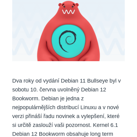
12
Bookworm
na
našich
serverech
Dva roky od vydání Debian 11 Bullseye byl v
sobotu 10. června uvolněný Debian 12
Bookworm. Debian je jedna z
nejpopulárnějších distribucí Linuxu a v nové
verzi přináší řadu novinek a vylepšení, které
si určitě zaslouží vaši pozornost. Kernel 6.1
Debian 12 Bookworm obsahuje long term