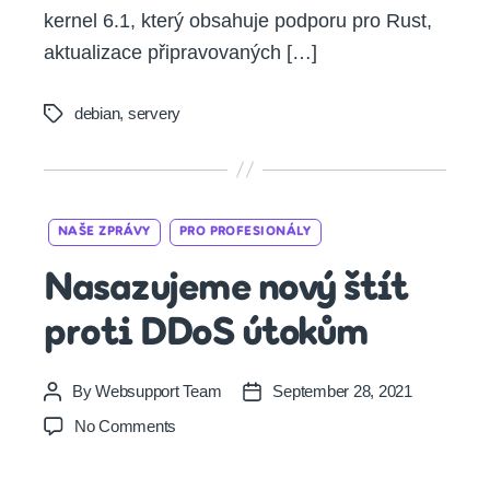
kernel 6.1, který obsahuje podporu pro Rust,
aktualizace připravovaných […]
debian
,
servery
Tags
Categories
NAŠE ZPRÁVY
PRO PROFESIONÁLY
Nasazujeme nový štít
proti DDoS útokům
By
Websupport Team
September 28, 2021
Post
Post
author
date
on
No Comments
Nasazujeme
nový