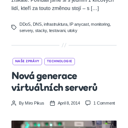
lidí, kteří za touto změnou stojí – s […]
DDoS
,
DNS
,
infrastruktura
,
IP anycast
,
monitoring
,
Tags
servery
,
stacky
,
testovani
,
utoky
Categories
NAŠE ZPRÁVY
TECHNOLOGIE
Nová generace
virtuálních serverů
on
By
Miro Pikus
April 8, 2014
1 Comment
Post
Post
Nová
author
date
genera
virtuáln
server