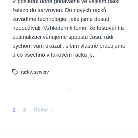
V poslední době přidáváme ve velkém další
železo do servroven. Do nových racků
zavádíme technologie, jaké jsme dosud
nepoužívali. Vzhledem k tomu, že testování a
optimalizaci věnujeme spoustu času, rádi
bychom vám ukázali, s čím vlastně pracujeme
a co všechno v takovém racku je.
racky
,
servery
Tags
Posts
1
2
Older
→
pagination