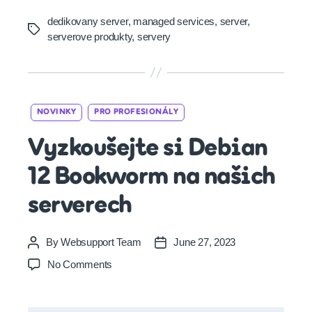
dedikovany server
,
managed services
,
server
,
Tags
serverove produkty
,
servery
Categories
NOVINKY
PRO PROFESIONÁLY
Vyzkoušejte si Debian
12 Bookworm na našich
serverech
By
Websupport Team
June 27, 2023
Post
Post
author
date
on
No Comments
Vyzkoušejte
si
Debian