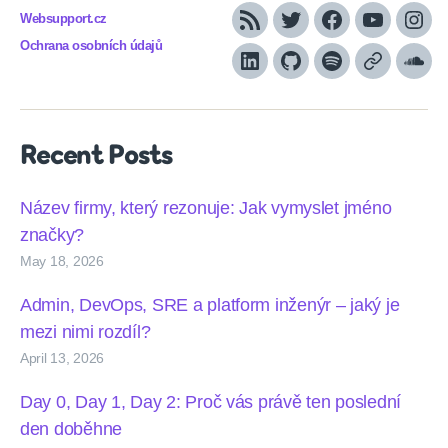
Websupport.cz
RSS
Twitter
Facebook
YouTube
Inst
Ochrana osobních údajů
LinkedIn
Github
Spotify
Apple
Sou
podcasts
Recent Posts
Název firmy, který rezonuje: Jak vymyslet jméno
značky?
May 18, 2026
Admin, DevOps, SRE a platform inženýr – jaký je
mezi nimi rozdíl?
April 13, 2026
Day 0, Day 1, Day 2: Proč vás právě ten poslední
den doběhne