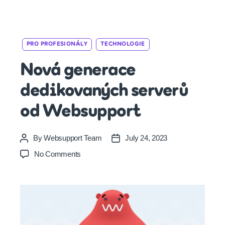
Categories
PRO PROFESIONÁLY
TECHNOLOGIE
Nová generace
dedikovaných serverů
od Websupport
By
Websupport Team
July 24, 2023
Post
Post
author
date
on
No Comments
Nová
generace
dedikovaných
serverů
od
Websupport