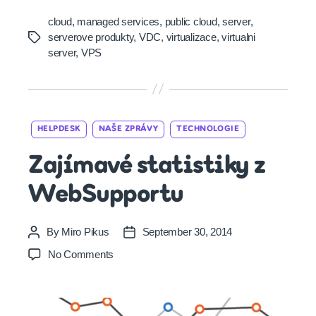
cloud
,
managed services
,
public cloud
,
server
,
serverove produkty
,
VDC
,
virtualizace
,
virtualni
Tags
server
,
VPS
Categories
HELPDESK
NAŠE ZPRÁVY
TECHNOLOGIE
Zajímavé statistiky z
WebSupportu
By
Miro Pikus
September 30, 2014
Post
Post
author
date
on
No Comments
Zajímavé
statistiky
z
WebSupportu