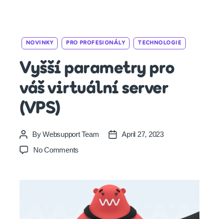
Categories
NOVINKY
PRO PROFESIONÁLY
TECHNOLOGIE
Vyšší parametry pro
váš virtuální server
(VPS)
By
Websupport Team
April 27, 2023
Post
Post
author
date
on
No Comments
Vyšší
parametry
pro
váš
virtuální
server