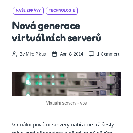
Categories
NAŠE ZPRÁVY
TECHNOLOGIE
Nová generace
virtuálních serverů
on
By
Miro Pikus
April 8, 2014
1 Comment
Post
Post
Nová
author
date
genera
virtuáln
server
Virtuální servery - vps
Virtuální privátní servery nabízíme už šestý