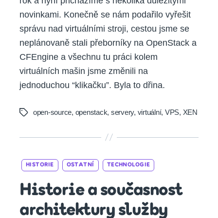
rok a nyní přicházíme s několika důležitými
novinkami. Konečně se nám podařilo vyřešit
správu nad virtuálními stroji, cestou jsme se
neplánovaně stali přeborníky na OpenStack a
CFEngine a všechnu tu práci kolem
virtuálních mašin jsme změnili na
jednoduchou “klikačku”. Byla to dřina.
open-source
,
openstack
,
servery
,
virtuální
,
VPS
,
XEN
Tags
Categories
HISTORIE
OSTATNÍ
TECHNOLOGIE
Historie a současnost
architektury služby