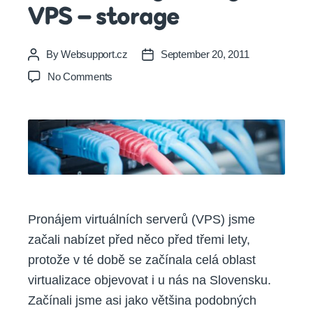
VPS – storage
By
Websupport.cz
September 20, 2011
Post
Post
author
date
on
No Comments
Historie
a
současnost
architektury
služby
VPS
–
storage
Pronájem virtuálních serverů (VPS) jsme
začali nabízet před něco před třemi lety,
protože v té době se začínala celá oblast
virtualizace objevovat i u nás na Slovensku.
Začínali jsme asi jako většina podobných