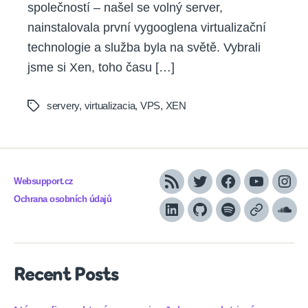
společností – našel se volný server,
nainstalovala první vygooglena virtualizační
technologie a služba byla na světě. Vybrali
jsme si Xen, toho času […]
servery
,
virtualizacia
,
VPS
,
XEN
Tags
Websupport.cz
RSS
Twitter
Facebook
YouTube
Inst
Ochrana osobních údajů
LinkedIn
Github
Spotify
Apple
Sou
podcasts
Recent Posts