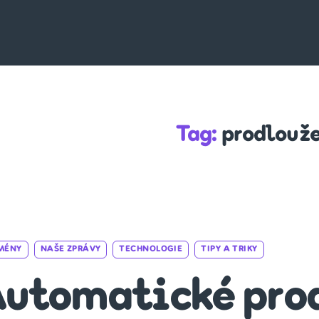
Tag:
prodlouž
Categories
MÉNY
NAŠE ZPRÁVY
TECHNOLOGIE
TIPY A TRIKY
utomatické pro