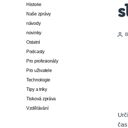
Historie
s
Naše zprávy
návody
novinky
Pos
auth
Ostatní
Podcasty
Pro profesionály
Pro uživatele
Technologie
Tipy a triky
Tisková zpráva
Vzdělávání
Urč
čas