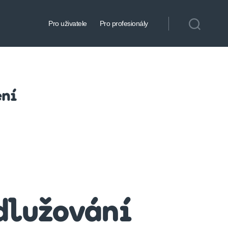
Pro uživatele
Pro profesionály
ení
dlužování