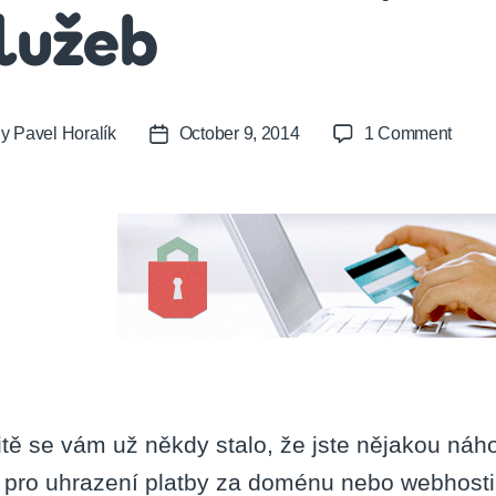
lužeb
on
By
Pavel Horalík
October 9, 2014
1 Comment
t
Post
Autom
or
date
prodl
služe
itě se vám už někdy stalo, že jste nějakou ná
 pro uhrazení platby za doménu nebo webhosti