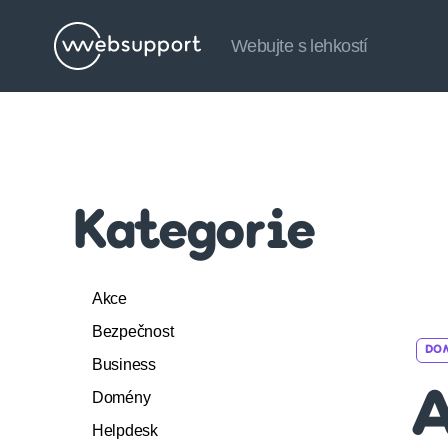
Webujte s lehkostí
Websupport.cz
Blog
Kategorie
Akce
Bezpečnost
DO
Business
Domény
A
Helpdesk