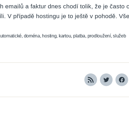
h emailů a faktur dnes chodí tolik, že je čast
íli. V případě hostingu je to ještě v pohodě. Vš
utomatické
,
doména
,
hosting
,
kartou
,
platba
,
prodloužení
,
služeb
RSS
Twitter
Fa