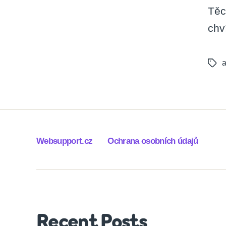
Těc
chv
a
Tags
Websupport.cz
Ochrana osobních údajů
Recent Posts