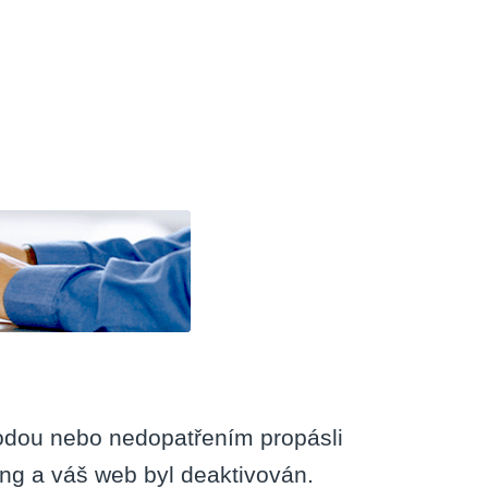
atické
užování
b
hodou nebo nedopatřením propásli
ng a váš web byl deaktivován.