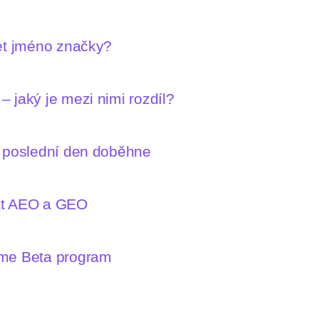
let jméno značky?
 jaký je mezi nimi rozdíl?
n poslední den doběhne
mat AEO a GEO
íme Beta program