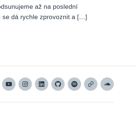
o odsunujeme až na poslední
e se dá rychle zprovoznit a […]
cebook
YouTube
Instagram
LinkedIn
Github
Spotify
Apple
SoundCloud
podcasts