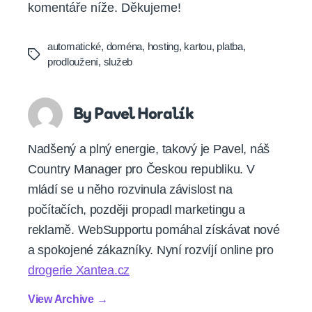
komentáře níže. Děkujeme!
automatické
,
doména
,
hosting
,
kartou
,
platba
,
Tags
prodloužení
,
služeb
By Pavel Horalík
Nadšený a plný energie, takový je Pavel, náš
Country Manager pro Českou republiku. V
mládí se u něho rozvinula závislost na
počítačích, později propadl marketingu a
reklamě. WebSupportu pomáhal získávat nové
a spokojené zákazníky. Nyní rozvíjí online pro
drogerie Xantea.cz
View Archive
→