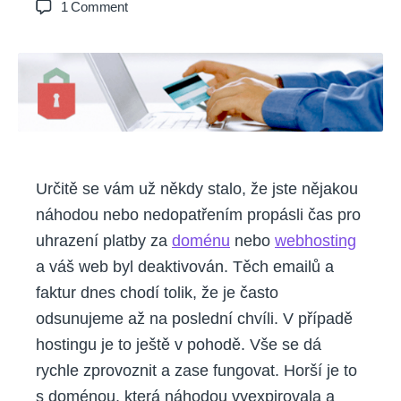
on
1 Comment
Automatické
prodlužování
služeb
Určitě se vám už někdy stalo, že jste nějakou
náhodou nebo nedopatřením propásli čas pro
uhrazení platby za
doménu
nebo
webhosting
a váš web byl deaktivován. Těch emailů a
faktur dnes chodí tolik, že je často
odsunujeme až na poslední chvíli. V případě
hostingu je to ještě v pohodě. Vše se dá
rychle zprovoznit a zase fungovat. Horší je to
s doménou, která náhodou vyexpirovala a