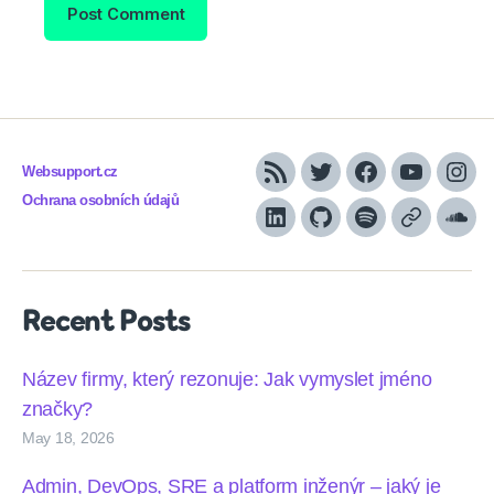
Websupport.cz
RSS
Twitter
Facebook
YouTube
Inst
Ochrana osobních údajů
LinkedIn
Github
Spotify
Apple
Sou
podcasts
Recent Posts
Název firmy, který rezonuje: Jak vymyslet jméno
značky?
May 18, 2026
Admin, DevOps, SRE a platform inženýr – jaký je