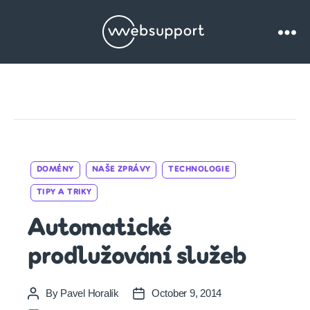
Websupport.cz
Blog
Categories
DOMÉNY
NAŠE ZPRÁVY
TECHNOLOGIE
TIPY A TRIKY
Automatické
prodlužování služeb
By
Pavel Horalík
October 9, 2014
Post
Post
author
date