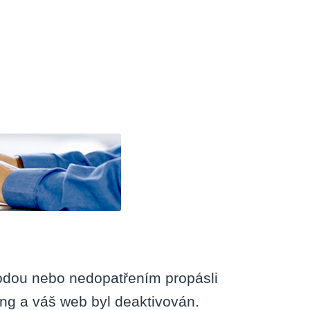
atické
užování
b
hodou nebo nedopatřením propásli
ng a váš web byl deaktivován.