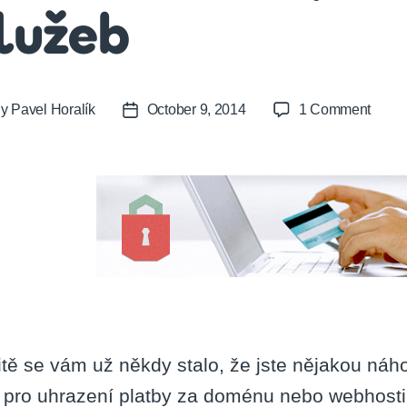
lužeb
on
By
Pavel Horalík
October 9, 2014
1 Comment
t
Post
Autom
or
date
prodl
služe
itě se vám už někdy stalo, že jste nějakou ná
 pro uhrazení platby za doménu nebo webhosti