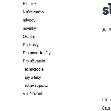
Historie
s
Naše zprávy
návody
novinky
Pos
auth
Ostatní
Podcasty
Pro profesionály
Pro uživatele
Technologie
Tipy a triky
Tisková zpráva
Vzdělávání
Urč
čas