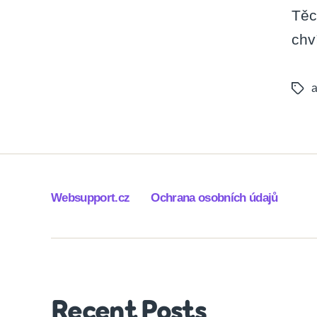
Těc
chv
a
Tags
Websupport.cz
Ochrana osobních údajů
Recent Posts