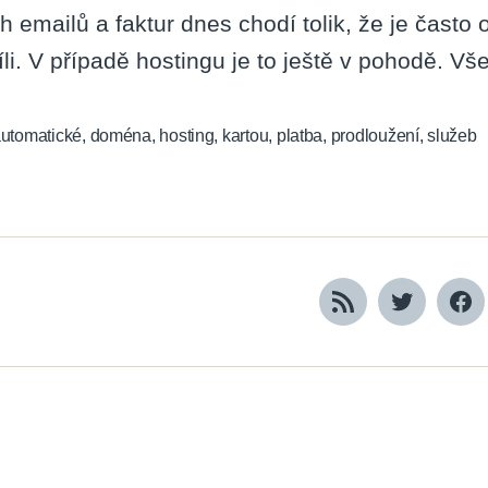
h emailů a faktur dnes chodí tolik, že je čast
íli. V případě hostingu je to ještě v pohodě. Vš
utomatické
,
doména
,
hosting
,
kartou
,
platba
,
prodloužení
,
služeb
RSS
Twitter
Fa