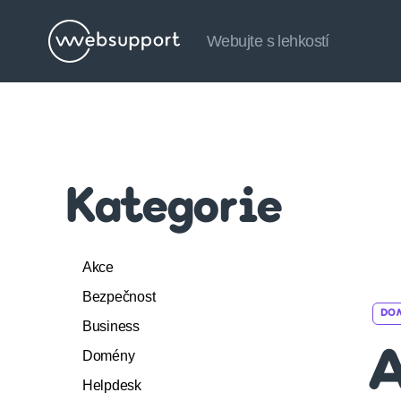
Webujte s lehkostí
Websupport.cz
Blog
Kategorie
Akce
Bezpečnost
DO
Business
Domény
A
Helpdesk