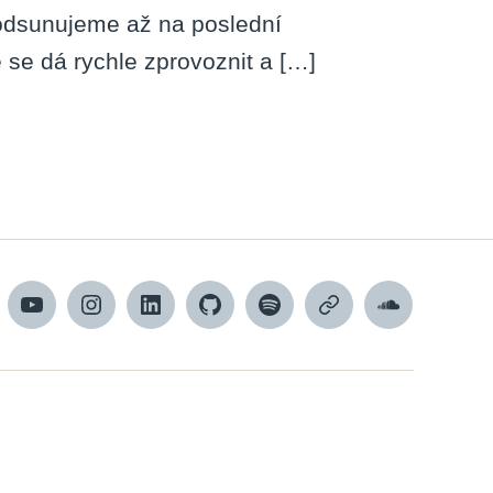
o odsunujeme až na poslední
e se dá rychle zprovoznit a […]
cebook
YouTube
Instagram
LinkedIn
Github
Spotify
Apple
SoundCloud
podcasts