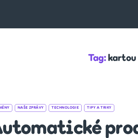
Tag:
kartou
Categories
MÉNY
NAŠE ZPRÁVY
TECHNOLOGIE
TIPY A TRIKY
utomatické pro