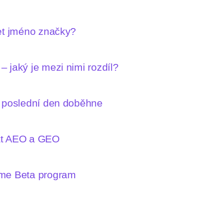
let jméno značky?
 jaký je mezi nimi rozdíl?
n poslední den doběhne
mat AEO a GEO
íme Beta program