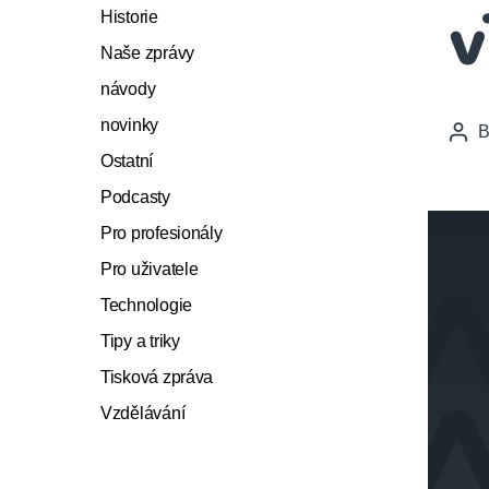
Historie
v
Naše zprávy
návody
novinky
Pos
auth
Ostatní
Podcasty
Pro profesionály
Pro uživatele
Technologie
Tipy a triky
Tisková zpráva
Vzdělávání