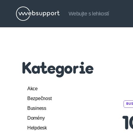
Webujte s lehkostí
Websupport.cz
Blog
Kategorie
Akce
Bezpečnost
BUS
Business
Domény
1
Helpdesk