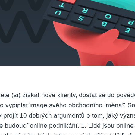
ete (si) získat nové klienty, dostat se do pově
o vypiplat image svého obchodního jména? So
y projít 10 dobrých argumentů o tom, jaký výz
e budoucí online podnikání. 1. Lidé jsou online