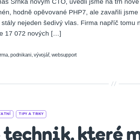
áš Srnka novým CTO, uvedli jsme na trh nové p
én, hodně opěvované PHP7, ale zavařili jsme s
 stály nejeden šedivý vlas. Firma napříč tomu n
e 17 072 nových […]
irma
,
podnikani
,
vývojář
,
websupport
Categories
TATNÍ
TIPY A TRIKY
 technik, které 