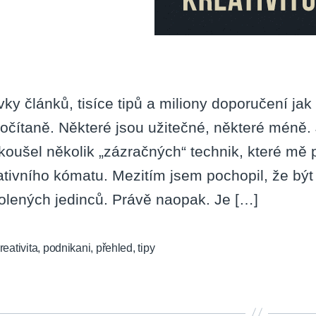
vky článků, tisíce tipů a miliony doporučení jak 
očítaně. Některé jsou užitečné, některé méně. 
koušel několik „zázračných“ technik, které mě
ativního kómatu. Mezitím jsem pochopil, že být 
olených jedinců. Právě naopak. Je […]
reativita
,
podnikani
,
přehled
,
tipy