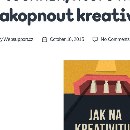
akopnout kreati
By
Websupport.cz
October 18, 2015
No Comments
t
Post
or
date