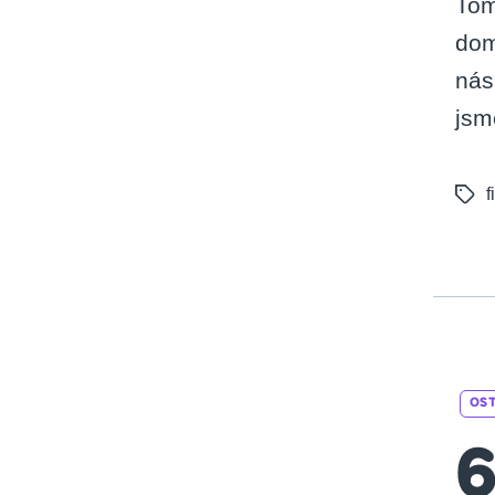
Tom
dom
nás
jsm
f
Tags
OS
6