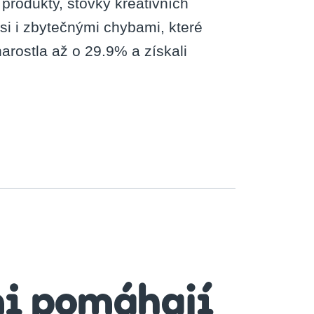
rodukty, stovky kreativních
i i zbytečnými chybami, které
arostla až o 29.9% a získali
mi pomáhají