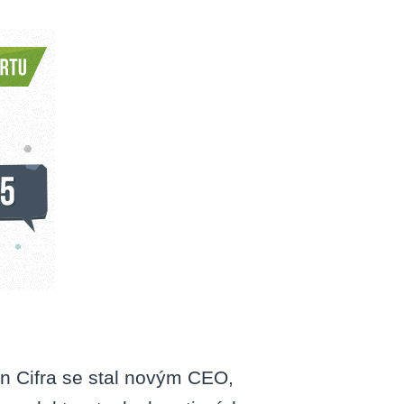
se
podařilo
v roce
2015
n Cifra se stal novým CEO,