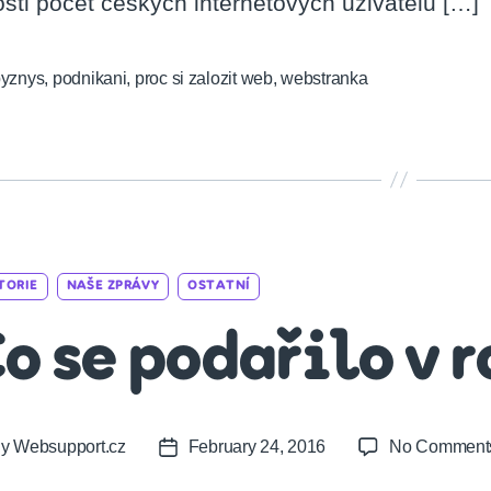
ostl počet českých internetových uživatelů […]
byznys
,
podnikani
,
proc si zalozit web
,
webstranka
Categories
TORIE
NAŠE ZPRÁVY
OSTATNÍ
o se podařilo v 
By
Websupport.cz
February 24, 2016
No Comment
t
Post
or
date