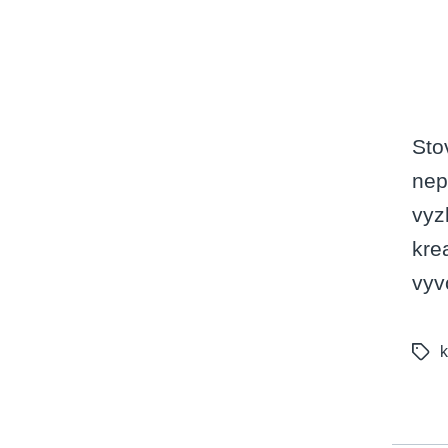
Sto
nep
vyz
kre
vyv
k
Tags