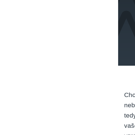
Chc
neb
ted
vaš