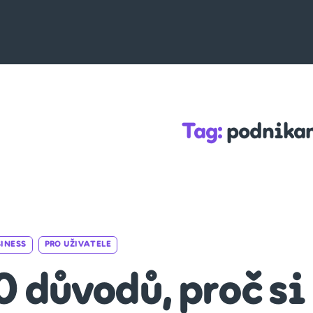
Tag:
podnika
Categories
INESS
PRO UŽIVATELE
0 důvodů, proč si