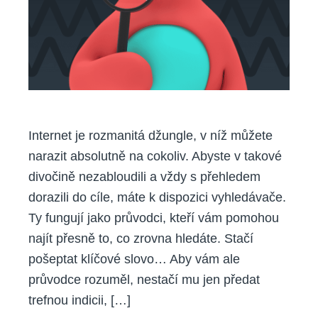
díky
linkbuildingu
Internet je rozmanitá džungle, v níž můžete
narazit absolutně na cokoliv. Abyste v takové
divočině nezabloudili a vždy s přehledem
dorazili do cíle, máte k dispozici vyhledávače.
Ty fungují jako průvodci, kteří vám pomohou
najít přesně to, co zrovna hledáte. Stačí
pošeptat klíčové slovo… Aby vám ale
průvodce rozuměl, nestačí mu jen předat
trefnou indicii, […]