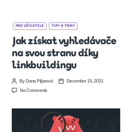
Categories
PRO UŽIVATELE
TIPY A TRIKY
Jak získat vyhledávače
na svou stranu díky
linkbuildingu
By
Dana Piljarová
December 15, 2021
Post
Post
author
date
on
No Comments
Jak
získat
vyhledávače
na
svou
stranu