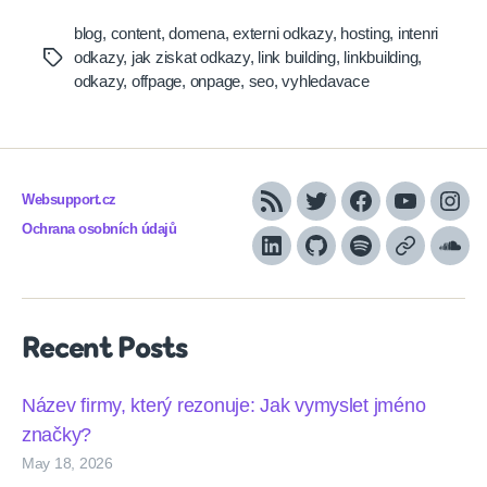
blog
,
content
,
domena
,
externi odkazy
,
hosting
,
intenri
odkazy
,
jak ziskat odkazy
,
link building
,
linkbuilding
,
Tags
odkazy
,
offpage
,
onpage
,
seo
,
vyhledavace
Websupport.cz
RSS
Twitter
Facebook
YouTube
Inst
Ochrana osobních údajů
LinkedIn
Github
Spotify
Apple
Sou
podcasts
Recent Posts
Název firmy, který rezonuje: Jak vymyslet jméno
značky?
May 18, 2026