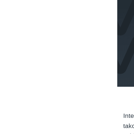
Int
tak