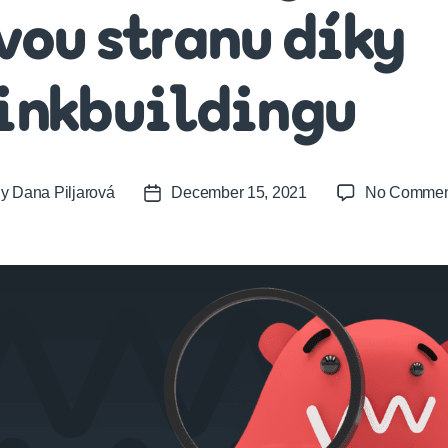
vou stranu díky
inkbuildingu
By
Dana Piljarová
December 15, 2021
No Commen
t
Post
or
date