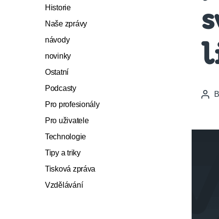
Historie
s
Naše zprávy
návody
l
novinky
Ostatní
Podcasty
Pos
Pro profesionály
auth
Pro uživatele
Technologie
Tipy a triky
Tisková zpráva
Vzdělávání