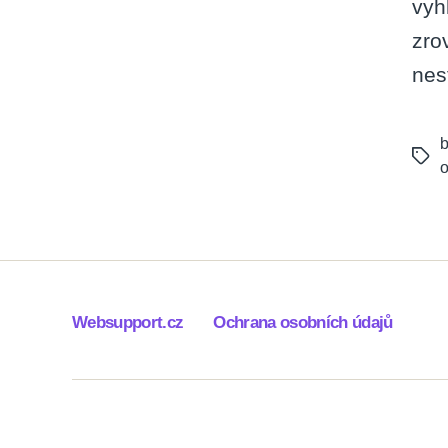
vyh
zro
nes
b
Tags
Websupport.cz
Ochrana osobních údajů