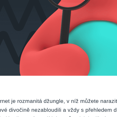
ernet je rozmanitá džungle, v níž můžete narazi
ové divočině nezabloudili a vždy s přehledem dor