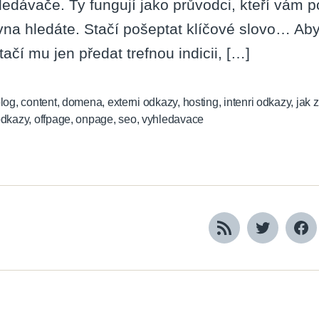
ledávače. Ty fungují jako průvodci, kteří vám 
vna hledáte. Stačí pošeptat klíčové slovo… Ab
tačí mu jen předat trefnou indicii, […]
log
,
content
,
domena
,
externi odkazy
,
hosting
,
intenri odkazy
,
jak 
odkazy
,
offpage
,
onpage
,
seo
,
vyhledavace
RSS
Twitter
Fa