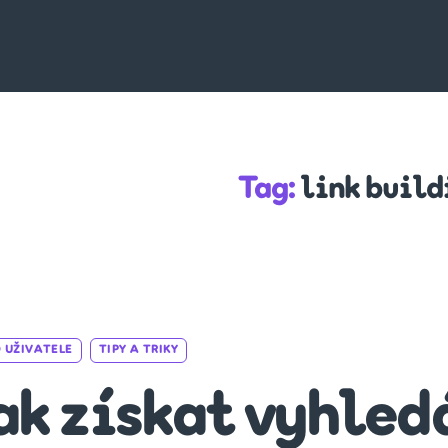
Tag:
link build
Categories
 UŽIVATELE
TIPY A TRIKY
ak získat vyhled