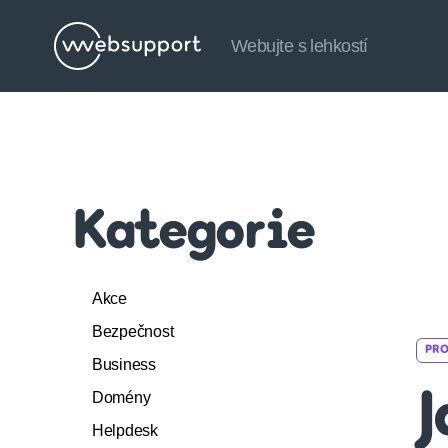
Webujte s lehkostí
Websupport.cz
Blog
Kategorie
Akce
Bezpečnost
PRO
Business
Domény
J
Helpdesk