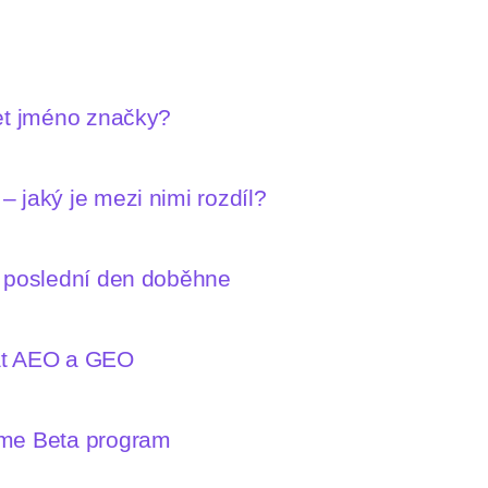
let jméno značky?
 jaký je mezi nimi rozdíl?
n poslední den doběhne
mat AEO a GEO
íme Beta program