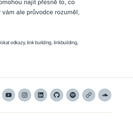
pomohou najít přesně to, co
y vám ale průvodce rozuměl,
ziskat odkazy
,
link building
,
linkbuilding
,
cebook
YouTube
Instagram
LinkedIn
Github
Spotify
Apple
SoundCloud
podcasts