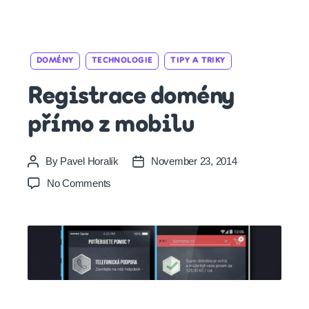
Categories
DOMÉNY
TECHNOLOGIE
TIPY A TRIKY
Registrace domény
přímo z mobilu
By
Pavel Horalík
November 23, 2014
Post
Post
author
date
on
No Comments
Registrace
domény
přímo
z
mobilu