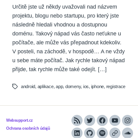
Určitě jste už někdy uvažovali nad názvem
projektu, blogu nebo startupu, pro který jste
následně hledali vhodnou a dostupnou
doménu. Takový nápad vás často neťukne u
počítače, ale může vás přepadnout kdekoliv.
V posteli, na záchodě, v hospodě… A ne vždy
u sebe máte počítač. Jak rychle takový nápad
přijde, tak rychle může také odejít. […]
android
,
aplikace
,
app
,
domeny
,
ios
,
iphone
,
registrace
Tags
Websupport.cz
RSS
Twitter
Facebook
YouTube
Inst
Ochrana osobních údajů
LinkedIn
Github
Spotify
Apple
Sou