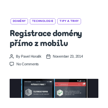
Categories
DOMÉNY
TECHNOLOGIE
TIPY A TRIKY
Registrace domény
přímo z mobilu
By
Pavel Horalík
November 23, 2014
Post
Post
author
date
on
No Comments
Registrace
domény
přímo
z
mobilu