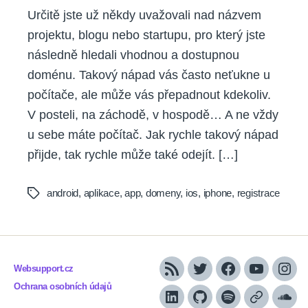
Určitě jste už někdy uvažovali nad názvem
projektu, blogu nebo startupu, pro který jste
následně hledali vhodnou a dostupnou
doménu. Takový nápad vás často neťukne u
počítače, ale může vás přepadnout kdekoliv.
V posteli, na záchodě, v hospodě… A ne vždy
u sebe máte počítač. Jak rychle takový nápad
přijde, tak rychle může také odejít. […]
android
,
aplikace
,
app
,
domeny
,
ios
,
iphone
,
registrace
Tags
Websupport.cz
RSS
Twitter
Facebook
YouTube
Inst
Ochrana osobních údajů
LinkedIn
Github
Spotify
Apple
Sou