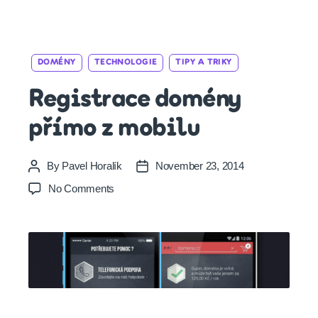
Categories
DOMÉNY
TECHNOLOGIE
TIPY A TRIKY
Registrace domény
přímo z mobilu
By
Pavel Horalík
November 23, 2014
Post
Post
author
date
on
No Comments
Registrace
domény
přímo
z
mobilu