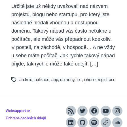
Určitě jste už někdy uvažovali nad názvem
projektu, blogu nebo startupu, pro který jste
následně hledali vhodnou a dostupnou
doménu. Takový nápad vás často neťukne u
počítače, ale může vás přepadnout kdekoliv.
V posteli, na záchodě, v hospodě… A ne vždy
u sebe máte počítač. Jak rychle takový nápad
přijde, tak rychle může také odejít. […]
android
,
aplikace
,
app
,
domeny
,
ios
,
iphone
,
registrace
Tags
Websupport.cz
RSS
Twitter
Facebook
YouTube
Inst
Ochrana osobních údajů
LinkedIn
Github
Spotify
Apple
Sou