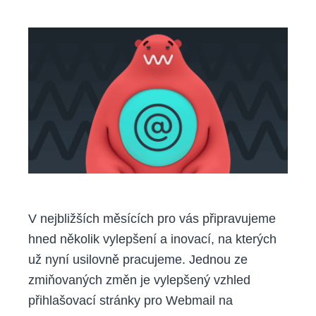
vám
nové
přihlašovací
rozhraní
pro
e-
maily
V nejbližších měsících pro vás připravujeme
hned několik vylepšení a inovací, na kterých
už nyní usilovně pracujeme. Jednou ze
zmiňovaných změn je vylepšený vzhled
přihlašovací stránky pro Webmail na