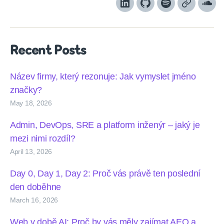
LinkedIn
Github
Spotify
Apple
Sou
podcasts
Recent Posts
Název firmy, který rezonuje: Jak vymyslet jméno
značky?
May 18, 2026
Admin, DevOps, SRE a platform inženýr – jaký je
mezi nimi rozdíl?
April 13, 2026
Day 0, Day 1, Day 2: Proč vás právě ten poslední
den doběhne
March 16, 2026
Web v době AI: Proč by vás měly zajímat AEO a