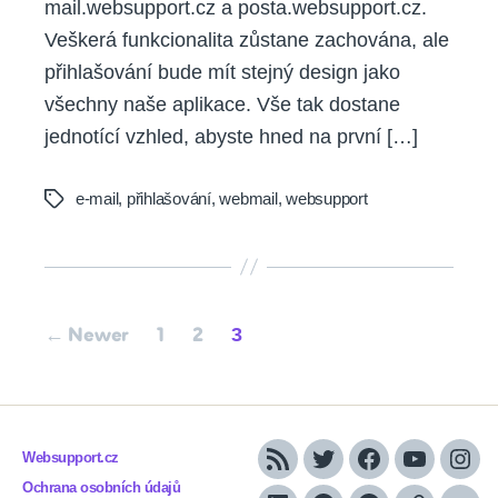
mail.websupport.cz a posta.websupport.cz.
Veškerá funkcionalita zůstane zachována, ale
přihlašování bude mít stejný design jako
všechny naše aplikace. Vše tak dostane
jednotící vzhled, abyste hned na první […]
e-mail
,
přihlašování
,
webmail
,
websupport
Tags
Posts
3
←
Newer
1
2
pagination
Websupport.cz
RSS
Twitter
Facebook
YouTube
Inst
Ochrana osobních údajů