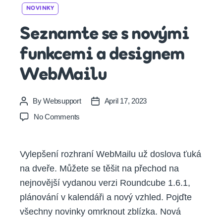
Categories
NOVINKY
Seznamte se s novými
funkcemi a designem
WebMailu
By
Websupport
April 17, 2023
Post
Post
author
date
on
No Comments
Seznamte
se
s
Vylepšení rozhraní WebMailu už doslova ťuká
novými
na dveře. Můžete se těšit na přechod na
funkcemi
a
nejnovější vydanou verzi Roundcube 1.6.1,
designem
plánování v kalendáři a nový vzhled. Pojďte
WebMailu
všechny novinky omrknout zblízka. Nová