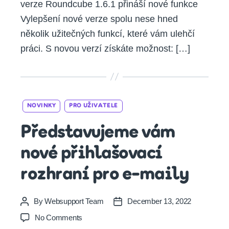
verze Roundcube 1.6.1 přináší nové funkce
Vylepšení nové verze spolu nese hned
několik užitečných funkcí, které vám ulehčí
práci. S novou verzí získáte možnost: […]
Categories
NOVINKY
PRO UŽIVATELE
Představujeme vám
nové přihlašovací
rozhraní pro e-maily
By
Websupport Team
December 13, 2022
Post
Post
author
date
on
No Comments
Představujeme