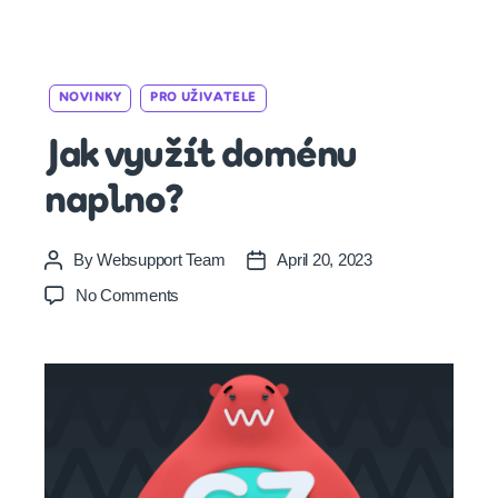
Categories
NOVINKY
PRO UŽIVATELE
Jak využít doménu
naplno?
By
Websupport Team
April 20, 2023
Post
Post
author
date
on
No Comments
Jak
využít
doménu
naplno?