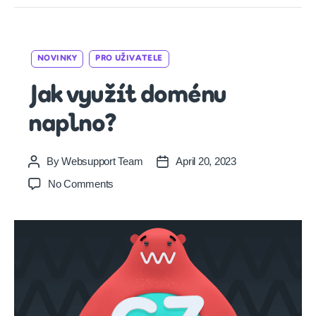
Categories
NOVINKY
PRO UŽIVATELE
Jak využít doménu
naplno?
By
Websupport Team
April 20, 2023
Post
Post
author
date
on
No Comments
Jak
využít
doménu
naplno?