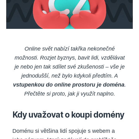
Online svět nabízí takřka nekonečné
možnosti. Rozjet byznys, bavit lidi, vzdělávat
je nebo jen tak sdílet své zkušenosti – vše je
jednodušší, než bylo kdykoli předtím. A
vstupenkou do online prostoru je doména
.
Přečtěte si proto, jak ji využít naplno.
Kdy uvažovat o koupi domény
Doménu si většina lidí spojuje s webem a