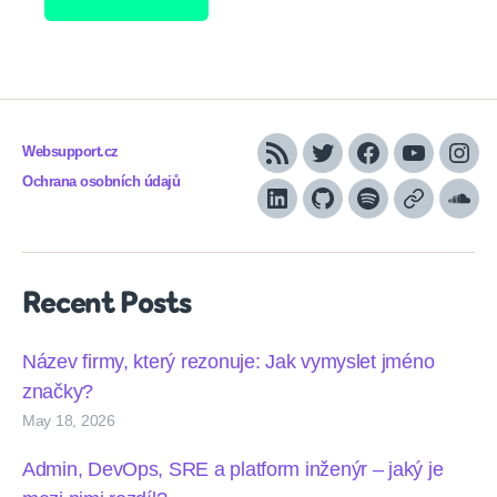
Websupport.cz
RSS
Twitter
Facebook
YouTube
Inst
Ochrana osobních údajů
LinkedIn
Github
Spotify
Apple
Sou
podcasts
Recent Posts
Název firmy, který rezonuje: Jak vymyslet jméno
značky?
May 18, 2026
Admin, DevOps, SRE a platform inženýr – jaký je