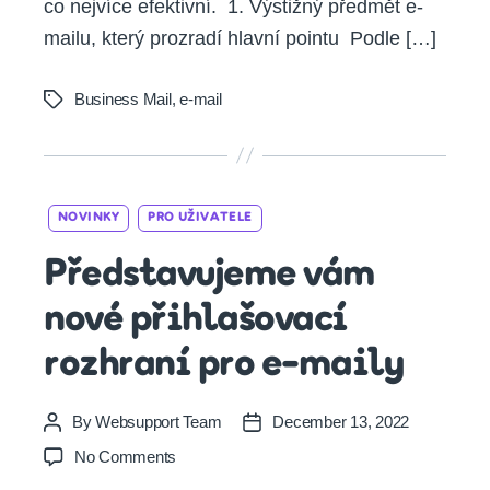
co nejvíce efektivní. 1. Výstižný předmět e-
mailu, který prozradí hlavní pointu Podle […]
Business Mail
,
e-mail
Tags
Categories
NOVINKY
PRO UŽIVATELE
Představujeme vám
nové přihlašovací
rozhraní pro e-maily
By
Websupport Team
December 13, 2022
Post
Post
author
date
on
No Comments
Představujeme