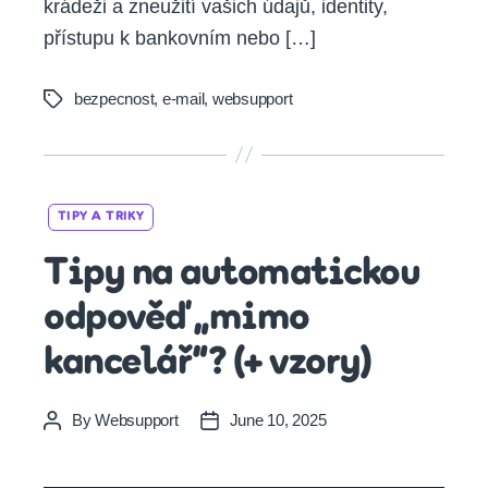
krádeži a zneužití vašich údajů, identity,
přístupu k bankovním nebo […]
bezpecnost
,
e-mail
,
websupport
Tags
Categories
TIPY A TRIKY
Tipy na automatickou
odpověď „mimo
kancelář“? (+ vzory)
By
Websupport
June 10, 2025
Post
Post
author
date