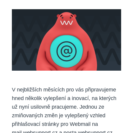
vám
nové
přihlašovací
rozhraní
pro
e-
maily
V nejbližších měsících pro vás připravujeme
hned několik vylepšení a inovací, na kterých
už nyní usilovně pracujeme. Jednou ze
zmiňovaných změn je vylepšený vzhled
přihlašovací stránky pro Webmail na
mail.websupport.cz a posta.websupport.cz.