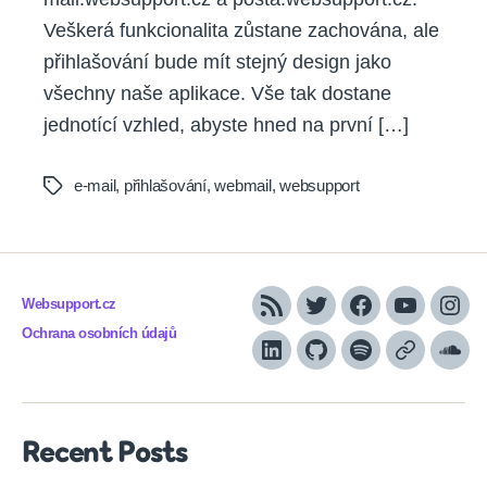
Veškerá funkcionalita zůstane zachována, ale
přihlašování bude mít stejný design jako
všechny naše aplikace. Vše tak dostane
jednotící vzhled, abyste hned na první […]
e-mail
,
přihlašování
,
webmail
,
websupport
Tags
Websupport.cz
RSS
Twitter
Facebook
YouTube
Inst
Ochrana osobních údajů
LinkedIn
Github
Spotify
Apple
Sou
podcasts
Recent Posts