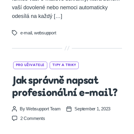
vaší dovolené nebo nemoci automaticky
odesílá na každý […]
e-mail
,
websupport
Tags
Categories
PRO UŽIVATELE
TIPY A TRIKY
Jak správně napsat
profesionální e-mail?
By
Websupport Team
September 1, 2023
Post
Post
author
date
on
2 Comments
Jak
správně