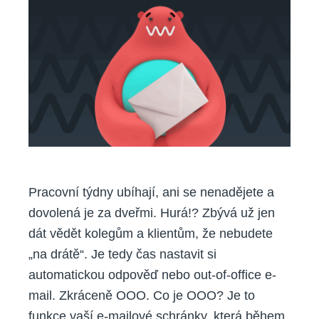
Pracovní týdny ubíhají, ani se nenadějete a
dovolená je za dveřmi. Hurá!? Zbývá už jen
dát vědět kolegům a klientům, že nebudete
„na drátě“. Je tedy čas nastavit si
automatickou odpověď nebo out-of-office e-
mail. Zkráceně OOO. Co je OOO? Je to
funkce vaší e-mailové schránky, která během