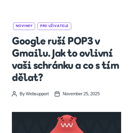
Categories
NOVINKY
PRO UŽIVATELE
Google ruší POP3 v
Gmailu. Jak to ovlivní
vaši schránku a co s tím
dělat?
By
Websupport
November 25, 2025
Post
Post
author
date