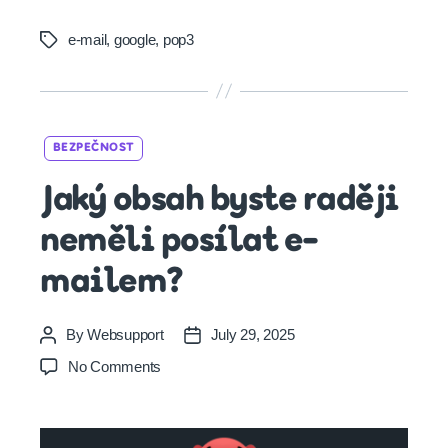
e-mail
,
google
,
pop3
Tags
Categories
BEZPEČNOST
Jaký obsah byste raději
neměli posílat e-
mailem?
By
Websupport
July 29, 2025
Post
Post
author
date
on
No Comments
Jaký
obsah
byste