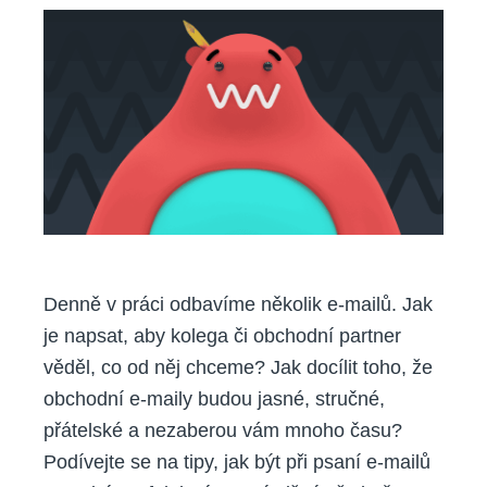
napsat
profesionální
e-
mail?
Denně v práci odbavíme několik e-mailů. Jak
je napsat, aby kolega či obchodní partner
věděl, co od něj chceme? Jak docílit toho, že
obchodní e-maily budou jasné, stručné,
přátelské a nezaberou vám mnoho času?
Podívejte se na tipy, jak být při psaní e-mailů