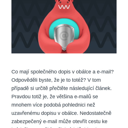
raději
neměli
posílat
e-
mailem?
Co mají společného dopis v obálce a e-mail?
Odpověděli byste, že je to totéž? V tom
případě si určitě přečtěte následující článek.
Pravdou totiž je, že většina e-mailů se
mnohem více podobá pohlednici než
uzavřenému dopisu v obálce. Nedostatečně
zabezpečený e-mail může otevřít cestu ke