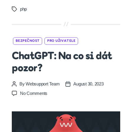
php
Tags
Categories
BEZPEČNOST
PRO UŽIVATELE
ChatGPT: Na co si dát
pozor?
By
Websupport Team
August 30, 2023
Post
Post
author
date
on
No Comments
ChatGPT:
Na
co
si
dát
pozor?