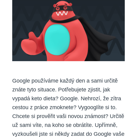
vaši
historii
z
Google?
Není
to
žádná
věda
Google používáme každý den a sami určitě
znáte tyto situace. Potřebujete zjistit, jak
vypadá keto dieta? Google. Nehrozí, že zítra
cestou z práce zmoknete? Vygooglíte si to.
Chcete si prověřit vaši novou známost? Určitě
už sami víte, na koho se obrátíte. Upřímně,
vyzkoušeli jste si někdy zadat do Google vaše