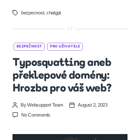
bezpecnost
,
chatgpt
Tags
Categories
BEZPEČNOST
PRO UŽIVATELE
Typosquatting aneb
překlepové domény:
Hrozba pro váš web?
By
Websupport Team
August 2, 2023
Post
Post
author
date
on
No Comments
Typosquatting
aneb
překlepové