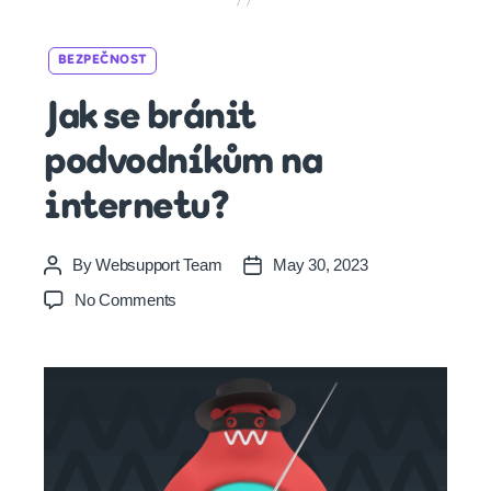
Categories
BEZPEČNOST
Jak se bránit
podvodníkům na
internetu?
By
Websupport Team
May 30, 2023
Post
Post
author
date
on
No Comments
Jak
se
bránit
podvodníkům
na
internetu?