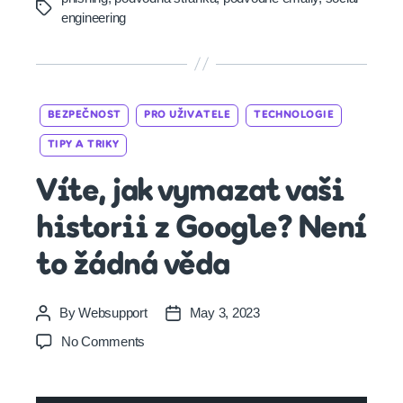
Tags
engineering
Categories
BEZPEČNOST
PRO UŽIVATELE
TECHNOLOGIE
TIPY A TRIKY
Víte, jak vymazat vaši
historii z Google? Není
to žádná věda
By
Websupport
May 3, 2023
Post
Post
author
date
on
No Comments
Víte,
jak
vymazat