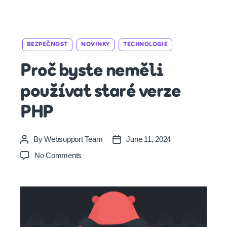
Categories
BEZPEČNOST
NOVINKY
TECHNOLOGIE
Proč byste neměli
používat staré verze
PHP
By
Websupport Team
June 11, 2024
Post
Post
author
date
on
No Comments
Proč
byste
neměli
používat
staré
verze