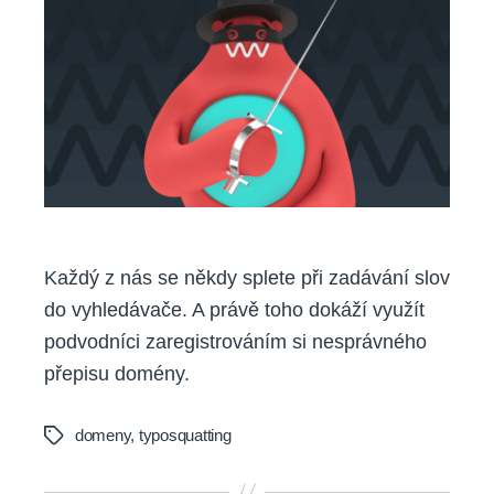
domény:
Hrozba
pro
váš
web?
Každý z nás se někdy splete při zadávání slov
do vyhledávače. A právě toho dokáží využít
podvodníci zaregistrováním si nesprávného
přepisu domény.
domeny
,
typosquatting
Tags