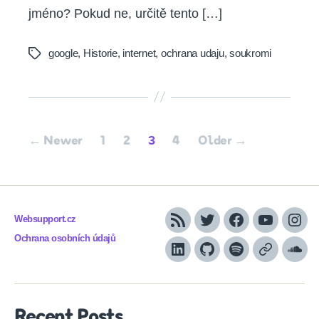
jméno? Pokud ne, určitě tento […]
google
,
Historie
,
internet
,
ochrana udaju
,
soukromi
Tags
Posts
3
←
Newer
1
2
4
Older
→
pagination
Websupport.cz
RSS
Twitter
Facebook
YouTube
Inst
Ochrana osobních údajů
LinkedIn
Github
Spotify
Apple
Sou
podcasts
Recent Posts