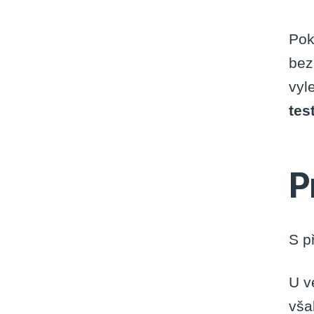
Pok
bez
vyl
tes
P
S p
U v
vša