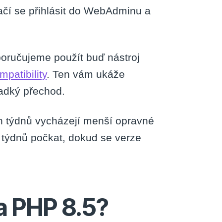
ačí se přihlásit do WebAdminu a
oporučujeme použít buď nástroj
mpatibility
. Ten vám ukáže
ladký přechod.
 týdnů vycházejí menší opravné
 týdnů počkat, dokud se verze
na PHP 8.5?