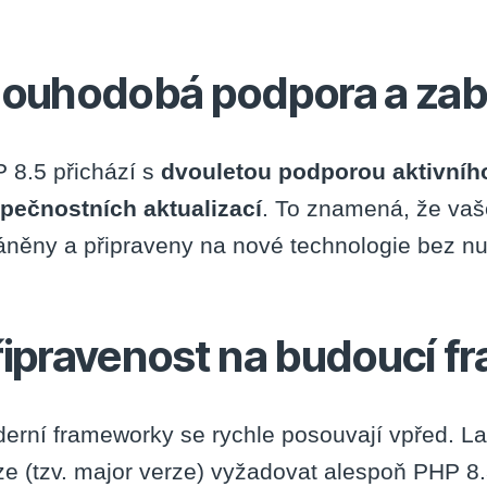
louhodobá podpora a za
 8.5 přichází s
dvouletou podporou aktivníh
pečnostních aktualizací
. To znamená, že vaš
áněny a připraveny na nové technologie bez nut
řipravenost na budoucí 
erní frameworky se rychle posouvají vpřed. La
ze (tzv. major verze) vyžadovat alespoň PHP 