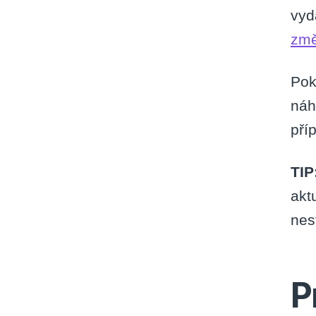
vyd
změ
Pok
náh
pří
TIP
akt
nest
P