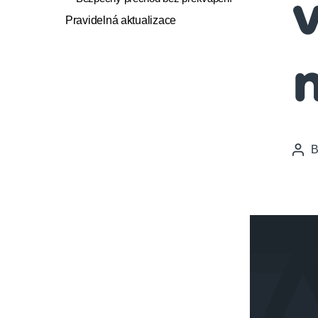
Pravidelná aktualizace
n
Pos
auth