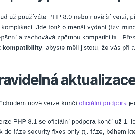
ud už používáte PHP 8.0 nebo novější verzi, 
 komplikací. Jde totiž o menší vydání (tzv. mino
epšení a zachovává zpětnou kompatibilitu. Pře
t kompatibility
, abyste měli jistotu, že vás při 
ravidelná aktualizac
říchodem nové verze končí
oficiální podpora
je
erze PHP 8.1 se oficiální podpora končí už 1. 
k do fáze security fixes only (tj. fáze, během k