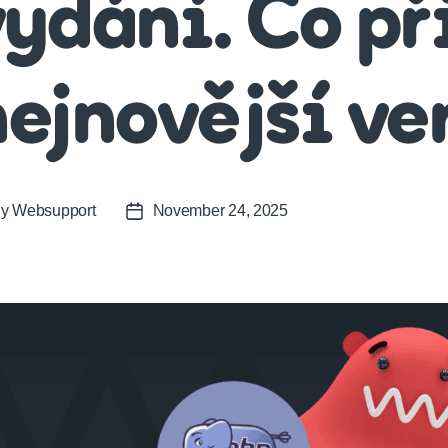
vydání. Co př
ejnovější ve
By
Websupport
November 24, 2025
t
Post
or
date