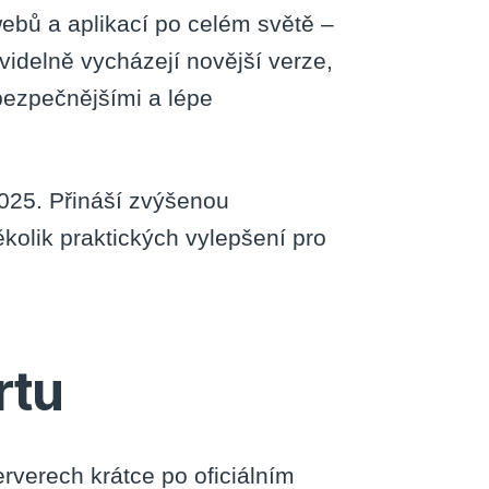
ebů a aplikací po celém světě –
idelně vycházejí novější verze,
 bezpečnějšími a lépe
025. Přináší zvýšenou
olik praktických vylepšení pro
rtu
verech krátce po oficiálním