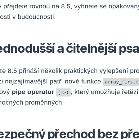
y přejdete rovnou na 8.5, vyhnete se opakovaný
rosti v budoucnosti.
ednodušší a čitelnější ps
ze 8.5 přináší několik praktických vylepšení p
i nejzajímavější patří nové funkce
array_first(
nový
pipe operator
, který umožňuje řetězi
(|>)
ocných proměnných.
ezpečný přechod bez př