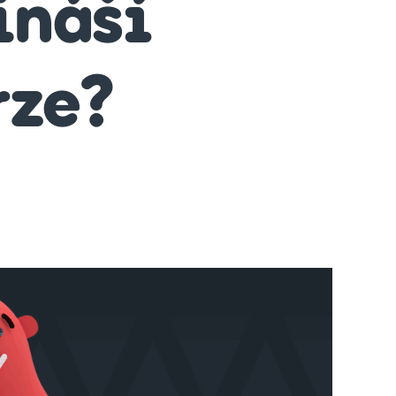
ináší
rze?