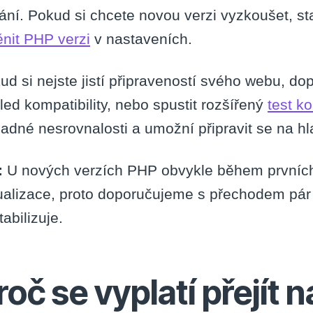
ání. Pokud si chcete novou verzi vyzkoušet, st
nit PHP verzi
v nastaveních.
ud si nejste jistí připraveností svého webu, d
led kompatibility, nebo spustit rozšířený
test ko
padné nesrovnalosti a umožní připravit se na h
:
U nových verzích PHP obvykle během prvních
ualizace, proto doporučujeme s přechodem pár
abilizuje.
roč se vyplatí přejít 