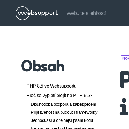
Webujte s lehkostí
Websupport.cz
Blog
NO
Obsah
PHP 8.5 ve Websupportu
Proč se vyplatí přejít na PHP 8.5?
Dlouhodobá podpora a zabezpečení
Připravenost na budoucí frameworky
Jednodušší a čitelnější psaní kódu
Bezpečný přechod bez překvapení