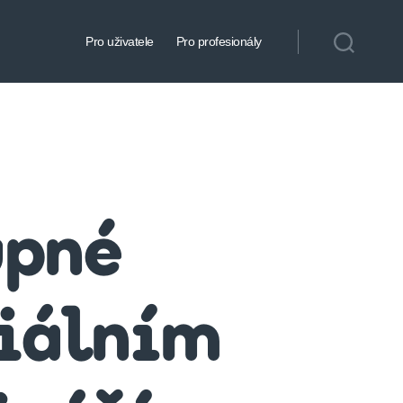
Pro uživatele
Pro profesionály
upné
ciálním