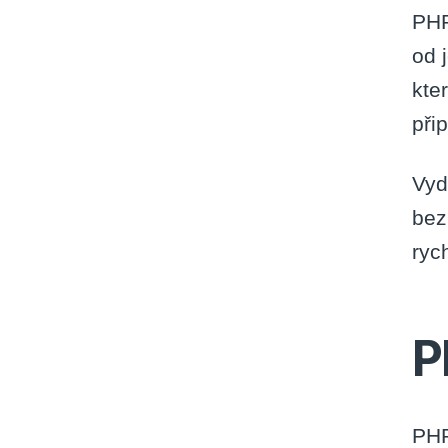
PHP
od 
kte
při
Vyd
bez
ryc
P
PHP