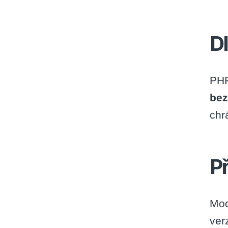
D
PHP
bez
chr
P
Mod
ver