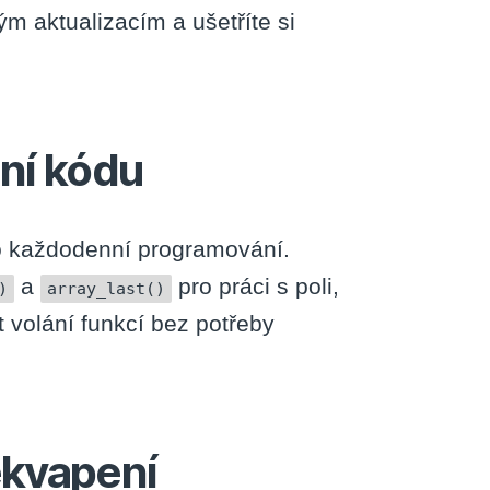
m aktualizacím a ušetříte si
aní kódu
ro každodenní programování.
a
pro práci s poli,
)
array_last()
t volání funkcí bez potřeby
ekvapení