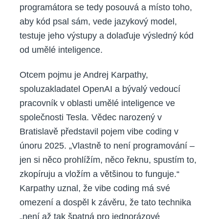
programátora se tedy posouvá a místo toho,
aby kód psal sám, vede jazykový model,
testuje jeho výstupy a dolaďuje výsledný kód
od umělé inteligence.
Otcem pojmu je Andrej Karpathy,
spoluzakladatel OpenAI a bývalý vedoucí
pracovník v oblasti umělé inteligence ve
společnosti Tesla. Vědec narozený v
Bratislavě představil pojem vibe coding v
únoru 2025. „Vlastně to není programování –
jen si něco prohlížím, něco řeknu, spustím to,
zkopíruju a vložím a většinou to funguje.“
Karpathy uznal, že vibe coding má své
omezení a dospěl k závěru, že tato technika
„není až tak špatná pro jednorázové