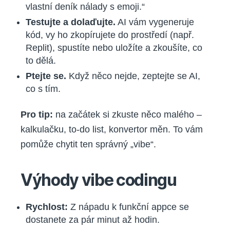
vlastní deník nálady s emoji.“
Testujte a dolaďujte.
AI vám vygeneruje
kód, vy ho zkopírujete do prostředí (např.
Replit), spustíte nebo uložíte a zkoušíte, co
to dělá.
Ptejte se.
Když něco nejde, zeptejte se AI,
co s tím.
Pro tip:
na začátek si zkuste něco malého –
kalkulačku, to-do list, konvertor měn. To vám
pomůže chytit ten správný „vibe“.
Výhody vibe codingu
Rychlost:
Z nápadu k funkční appce se
dostanete za pár minut až hodin.