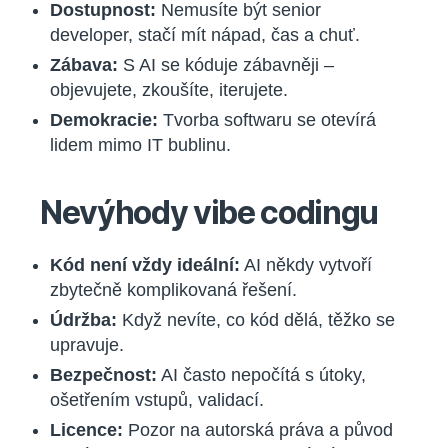
Dostupnost:
Nemusíte být senior
developer, stačí mít nápad, čas a chuť.
Zábava:
S AI se kóduje zábavněji –
objevujete, zkoušíte, iterujete.
Demokracie:
Tvorba softwaru se otevírá
lidem mimo IT bublinu.
Nevýhody vibe codingu
Kód není vždy ideální:
AI někdy vytvoří
zbytečně komplikovaná řešení.
Údržba:
Když nevíte, co kód dělá, těžko se
upravuje.
Bezpečnost:
AI často nepočítá s útoky,
ošetřením vstupů, validací.
Licence:
Pozor na autorská práva a původ