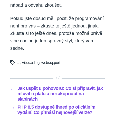
nápad a odvahu zkoušet.
Pokud jste dosud měli pocit, že programování
není pro vás – zkuste to ještě jednou, jinak.
Zkuste si to ještě dnes, protože možná právě
vibe coding je ten správný styl, který vám
sedne.
ai
,
vibecoding
,
websupport
Tags
←
Jak uspět u pohovoru: Co si připravit, jak
mluvit o platu a nezakopnout na
slabinách
→
PHP 8.5 dostupné ihned po oficiálním
vydání. Co přináší nejnovější verze?