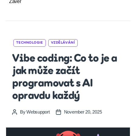
Závěr
Categories
TECHNOLOGIE
VZDĚLÁVÁNÍ
Vibe coding: Co to je a
jak může začít
programovat s AI
opravdu každý
By
Websupport
November 20, 2025
Post
Post
author
date