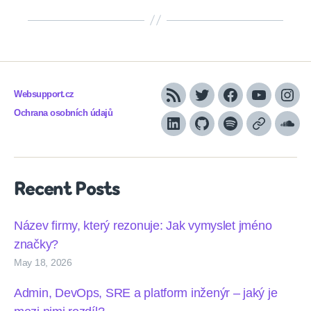
Websupport.cz
RSS
Twitter
Facebook
YouTube
Inst
Ochrana osobních údajů
LinkedIn
Github
Spotify
Apple
Sou
podcasts
Recent Posts
Název firmy, který rezonuje: Jak vymyslet jméno
značky?
May 18, 2026
Admin, DevOps, SRE a platform inženýr – jaký je