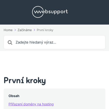
Home
Začínáme
První kroky
Search
For
První kroky
Obsah
Přiřazení domény na hosting