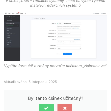
V sekci „CMS – redakční systémy“ máte na výběr rychlou
instalaci redakčních systémů
Vyplňte formulář a změny potvrďte tlačítkem „Nainstalovat“
Aktualizováno: 5 listopadu, 2025
Byl tento článek užitečný?