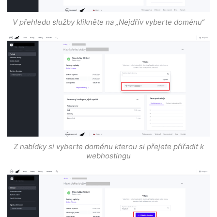
V přehledu služby klikněte na „Nejdřív vyberte doménu“
Z nabídky si vyberte doménu kterou si přejete přiřadit k
webhostingu