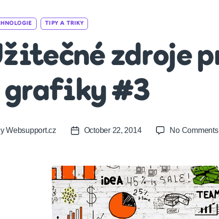
Categories
CHNOLOGIE
TIPY A TRIKY
žitečné zdroje p
 grafiky #3
By
Websupport.cz
October 22, 2014
No Comments
t
Post
or
date