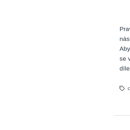
Pra
nás
Aby
se 
díl
c
Tags