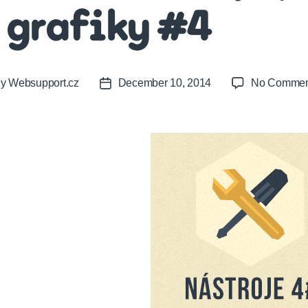
 grafiky #4
By
Websupport.cz
December 10, 2014
No Commen
t
Post
or
date