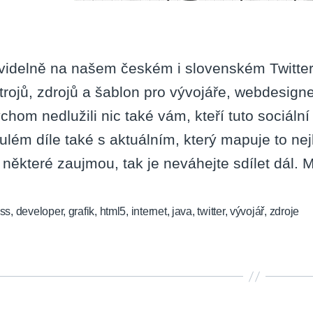
videlně na našem českém i slovenském Twitter
trojů, zdrojů a šablon pro vývojáře, webdesigne
chom nedlužili nic také vám, kteří tuto sociáln
ulém díle také s aktuálním, který mapuje to ne
 některé zaujmou, tak je neváhejte sdílet dál. 
ss
,
developer
,
grafik
,
html5
,
internet
,
java
,
twitter
,
vývojář
,
zdroje