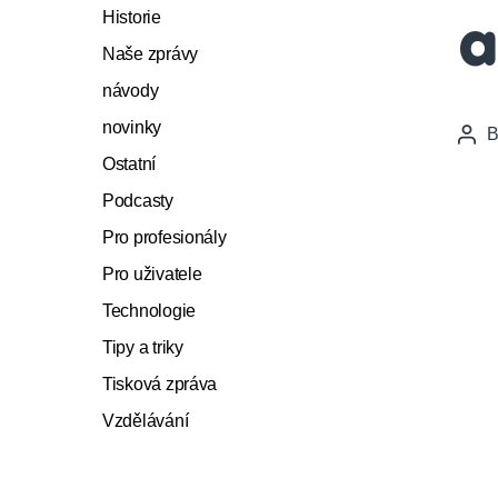
Historie
a
Naše zprávy
návody
novinky
Pos
auth
Ostatní
Podcasty
Pro profesionály
Pro uživatele
Technologie
Tipy a triky
Tisková zpráva
Vzdělávání