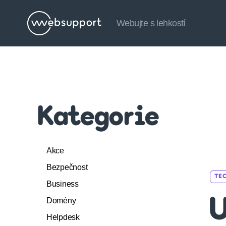
Webujte s lehkostí
Websupport.cz
Blog
Kategorie
Akce
Bezpečnost
TE
Business
Domény
U
Helpdesk