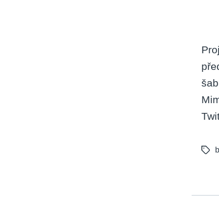
Pro
pře
šab
Mim
Twi
b
Tags