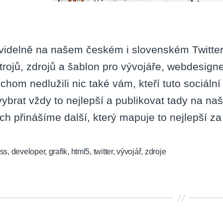
videlně na našem českém i slovenském Twitter
trojů, zdrojů a šablon pro vývojáře, webdesigne
chom nedlužili nic také vám, kteří tuto sociální
vybrat vždy to nejlepší a publikovat tady na n
ech přinášíme další, který mapuje to nejlepší z
ss
,
developer
,
grafik
,
html5
,
twitter
,
vývojář
,
zdroje