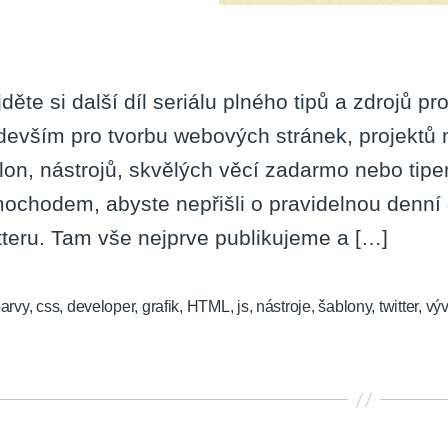
jděte si další díl seriálu plného tipů a zdrojů p
devším pro tvorbu webových stránek, projektů n
lon, nástrojů, skvělých věcí zadarmo nebo ti
ochodem, abyste nepřišli o pravidelnou denní 
tteru. Tam vše nejprve publikujeme a […]
arvy
,
css
,
developer
,
grafik
,
HTML
,
js
,
nástroje
,
šablony
,
twitter
,
výv