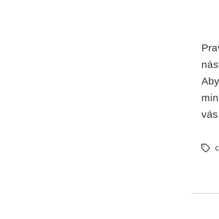
Pra
nás
Aby
min
vás
c
Tags