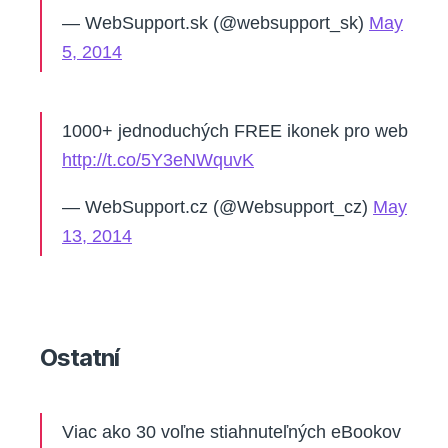
— WebSupport.sk (@websupport_sk)
May
5, 2014
1000+ jednoduchých FREE ikonek pro web
http://t.co/5Y3eNWquvK
— WebSupport.cz (@Websupport_cz)
May
13, 2014
Ostatní
Viac ako 30 voľne stiahnuteľných eBookov