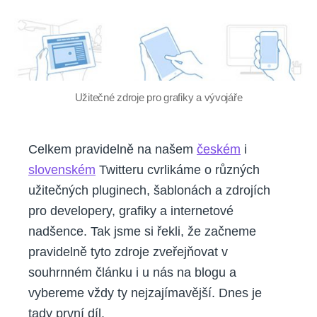
zdroje
pro
vývojáře
a
grafiky
#1
Užitečné zdroje pro grafiky a vývojáře
Celkem pravidelně na našem
českém
i
slovenském
Twitteru cvrlikáme o různých
užitečných pluginech, šablonách a zdrojích
pro developery, grafiky a internetové
nadšence. Tak jsme si řekli, že začneme
pravidelně tyto zdroje zveřejňovat v
souhrnném článku i u nás na blogu a
vybereme vždy ty nejzajímavější. Dnes je
tady první díl.