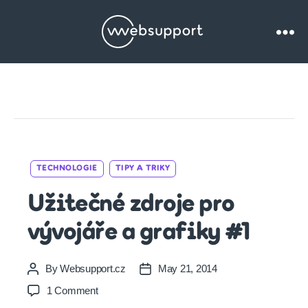
Websupport.cz
Blog
Categories
TECHNOLOGIE
TIPY A TRIKY
Užitečné zdroje pro
vývojáře a grafiky #1
By
Websupport.cz
May 21, 2014
Post
Post
author
date
on
1 Comment
Užitečné