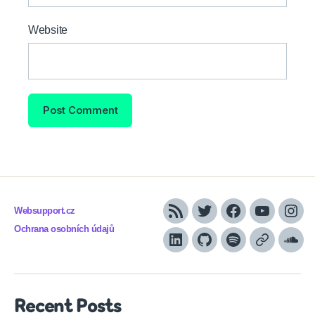
Website
Websupport.cz
RSS
Twitter
Facebook
YouTube
Inst
Ochrana osobních údajů
LinkedIn
Github
Spotify
Apple
Sou
podcasts
Recent Posts