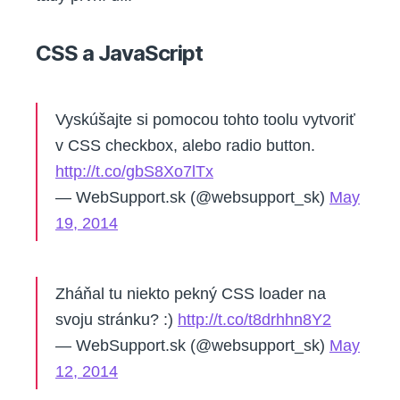
CSS a JavaScript
Vyskúšajte si pomocou tohto toolu vytvoriť
v CSS checkbox, alebo radio button.
http://t.co/gbS8Xo7lTx
— WebSupport.sk (@websupport_sk)
May
19, 2014
Zháňal tu niekto pekný CSS loader na
svoju stránku? :)
http://t.co/t8drhhn8Y2
— WebSupport.sk (@websupport_sk)
May
12, 2014