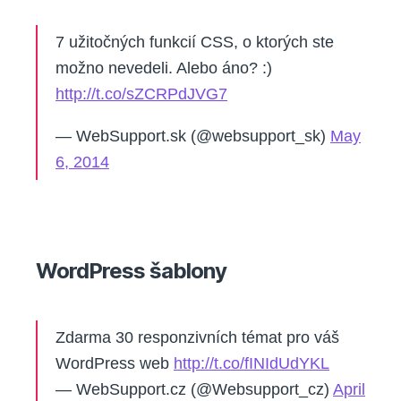
7 užitočných funkcií CSS, o ktorých ste
možno nevedeli. Alebo áno? :)
http://t.co/sZCRPdJVG7
— WebSupport.sk (@websupport_sk)
May
6, 2014
WordPress šablony
Zdarma 30 responzivních témat pro váš
WordPress web
http://t.co/fINIdUdYKL
— WebSupport.cz (@Websupport_cz)
April