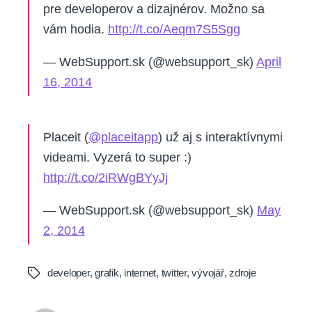
pre developerov a dizajnérov. Možno sa
vám hodia.
http://t.co/Aeqm7S5Sgg
— WebSupport.sk (@websupport_sk)
April
16, 2014
Placeit (
@placeitapp
) už aj s interaktívnymi
videami. Vyzerá to super :)
http://t.co/2iRWgBYyJj
— WebSupport.sk (@websupport_sk)
May
2, 2014
developer
,
grafik
,
internet
,
twitter
,
vývojář
,
zdroje
Tags