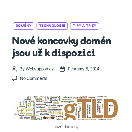
Categories
DOMÉNY
TECHNOLOGIE
TIPY A TRIKY
Nové koncovky domén
jsou už k dispozici
By
Websupport.cz
February 5, 2014
Post
Post
author
date
on
No Comments
Nové
koncovky
domén
jsou
už
k
dispozici
nové domény