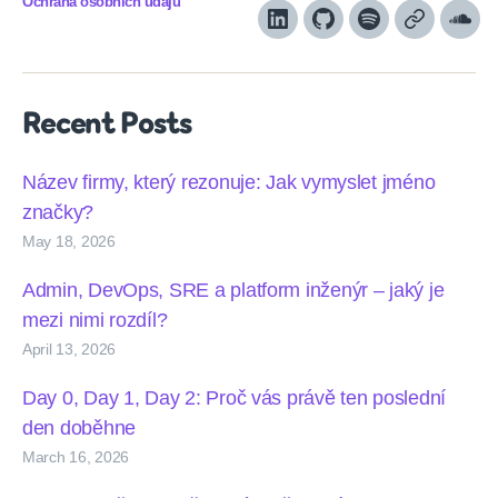
Ochrana osobních údajů
LinkedIn
Github
Spotify
Apple
Sou
podcasts
Recent Posts
Název firmy, který rezonuje: Jak vymyslet jméno
značky?
May 18, 2026
Admin, DevOps, SRE a platform inženýr – jaký je
mezi nimi rozdíl?
April 13, 2026
Day 0, Day 1, Day 2: Proč vás právě ten poslední
den doběhne
March 16, 2026