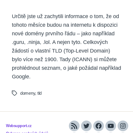
Určitě jste už zachytili informace o tom, že od
tohoto měsíce budou na internetu k dispozici
nové domény prvního řádu – jako například
.guru, .ninja, .lol. A nejen tyto. Celkových
žádostí o vlastní TLD (Top-Level Domain)
bylo více než 1900. Tady (ICANN) si můžete
prohlédnout seznam, o jaké požádal například
Google.
domeny
,
tld
Tags
Websupport.cz
RSS
Twitter
Facebook
YouTube
Inst