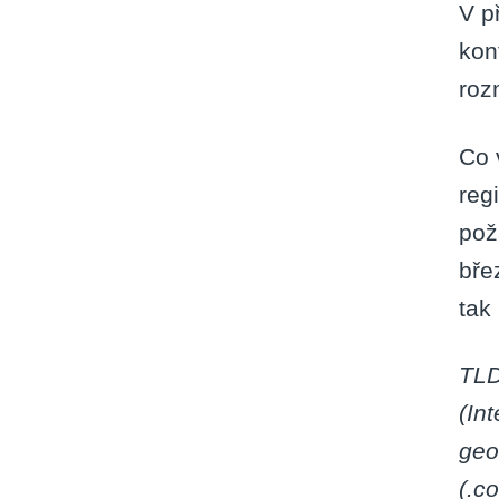
V p
kon
roz
Co 
reg
pož
bře
tak
TLD
(In
geo
(.c