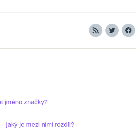
RSS
Twitter
Fa
let jméno značky?
 jaký je mezi nimi rozdíl?