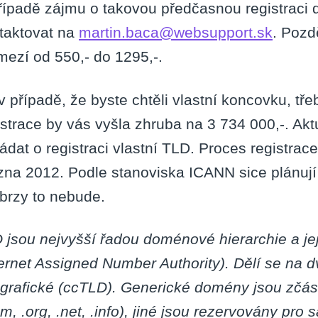
řípadě zájmu o takovou předčasnou registraci
taktovat na
martin.baca@websupport.sk
. Pozd
mezí od 550,- do 1295,-.
v případě, že byste chtěli vlastní koncovku, t
istrace by vás vyšla zhruba na 3 734 000,-. Ak
ádat o registraci vlastní TLD. Proces registrace
zna 2012. Podle stanoviska ICANN sice plánují o
 brzy to nebude.
 jsou nejvyšší řadou doménové hierarchie a je
ternet Assigned Number Authority). Dělí se na 
grafické (ccTLD). Generické domény jsou zčásti
om, .org, .net, .info), jiné jsou rezervovány pr