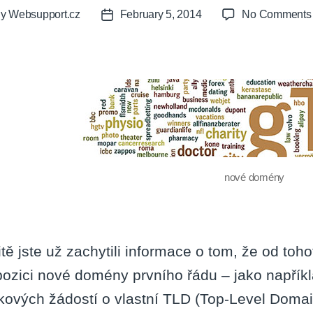
By
Websupport.cz
February 5, 2014
No Comments
t
Post
or
date
nové domény
itě jste už zachytili informace o tom, že od to
pozici nové domény prvního řádu – jako například 
kových žádostí o vlastní TLD (Top-Level Domai