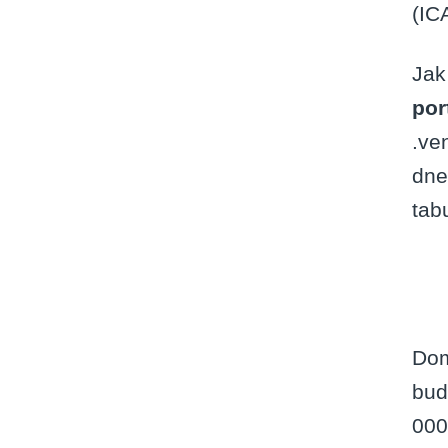
(IC
Jak
por
.ven
dne
tab
Dom
bud
000