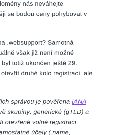
 domény nás neváhejte
ěji se budou ceny pohybovat v
řeba .websupport? Samotná
tuálně však již není možné
 byl totiž ukončen ještě 29.
tevřít druhé kolo registrací, ale
jich správou je pověřena
IANA
dvě skupiny: generické (gTLD) a
 otevřené volné registraci
o samostatné účely (.name,