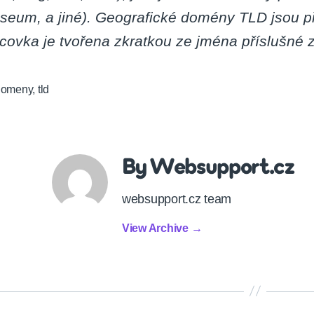
seum, a jiné). Geografické domény TLD jsou p
covka je tvořena zkratkou ze jména příslušné 
domeny
,
tld
By Websupport.cz
websupport.cz team
View Archive
→