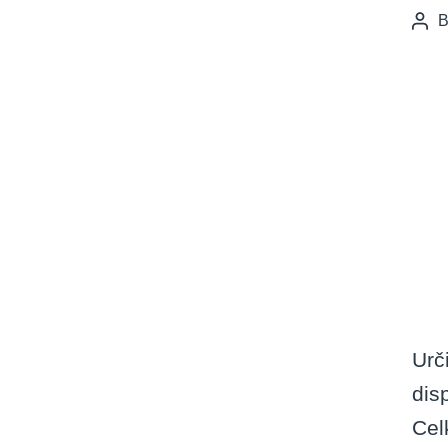
Pos
auth
Urč
dis
Cel