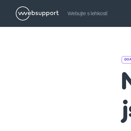
Webujte s lehkostí
Websupport.cz
Blog
DO
j