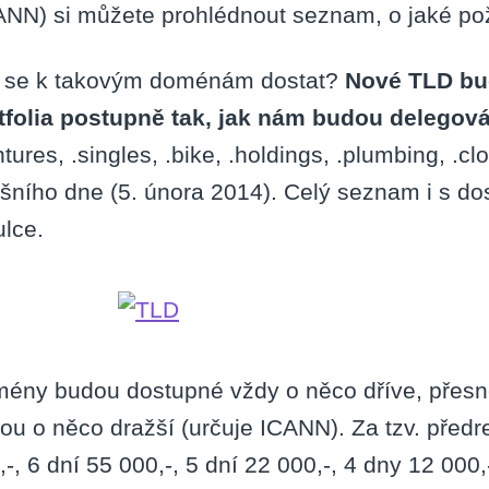
ANN) si můžete prohlédnout seznam, o jaké po
 se k takovým doménám dostat?
Nové TLD bu
tfolia postupně tak, jak nám budou delegová
tures, .singles, .bike, .holdings, .plumbing, .clo
šního dne (5. února 2014). Celý seznam i s dos
ulce.
ény budou dostupné vždy o něco dříve, přesně
ou o něco dražší (určuje ICANN). Za tzv. předreg
,-, 6 dní 55 000,-, 5 dní 22 000,-, 4 dny 12 000,