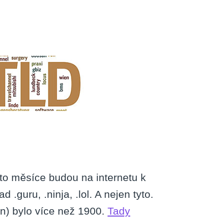
on
Nové
koncovky
domén
jsou
už
k
dispozici
hoto měsíce budou na internetu k
.guru, .ninja, .lol. A nejen tyto.
n) bylo více než 1900.
Tady