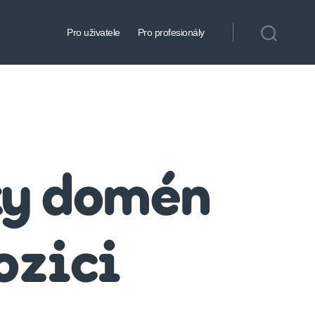
Pro uživatele
Pro profesionály
ky domén
ozici