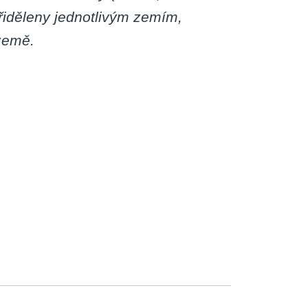
řiděleny jednotlivým zemím,
země.