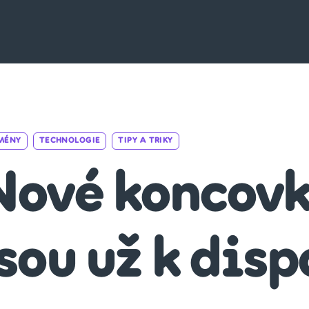
Categories
MÉNY
TECHNOLOGIE
TIPY A TRIKY
Nové koncov
sou už k disp