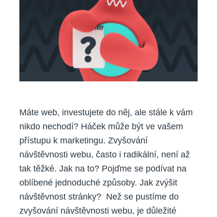
webu?
Využijte
SEO,
PPC
i
sociální
sítě
Máte web, investujete do něj, ale stále k vám
nikdo nechodí? Háček může být ve vašem
přístupu k marketingu. Zvyšování
návštěvnosti webu, často i radikální, není až
tak těžké. Jak na to? Pojďme se podívat na
oblíbené jednoduché způsoby. Jak zvýšit
návštěvnost stránky? Než se pustíme do
zvyšování návštěvnosti webu, je důležité