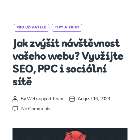
Categories
PRO UŽIVATELE
TIPY A TRIKY
Jak zvýšit návštěvnost
vašeho webu? Využijte
SEO, PPC i sociální
sítě
By
Websupport Team
August 16, 2023
Post
Post
author
date
on
No Comments
Jak
zvýšit
návštěvnost
vašeho