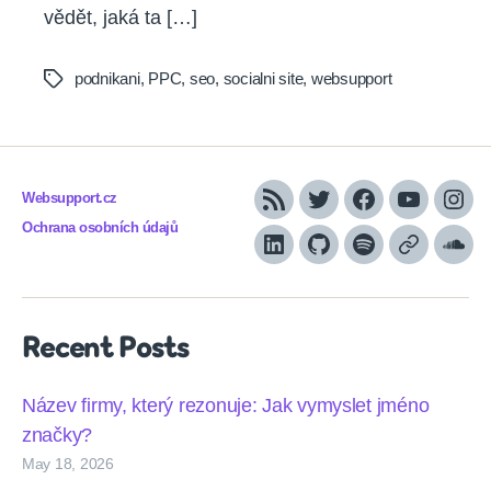
vědět, jaká ta […]
podnikani
,
PPC
,
seo
,
socialni site
,
websupport
Tags
Websupport.cz
RSS
Twitter
Facebook
YouTube
Inst
Ochrana osobních údajů
LinkedIn
Github
Spotify
Apple
Sou
podcasts
Recent Posts
Název firmy, který rezonuje: Jak vymyslet jméno
značky?
May 18, 2026