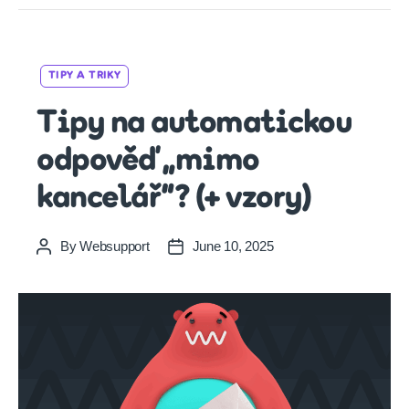
Categories
TIPY A TRIKY
Tipy na automatickou
odpověď „mimo
kancelář“? (+ vzory)
By
Websupport
June 10, 2025
Post
Post
author
date