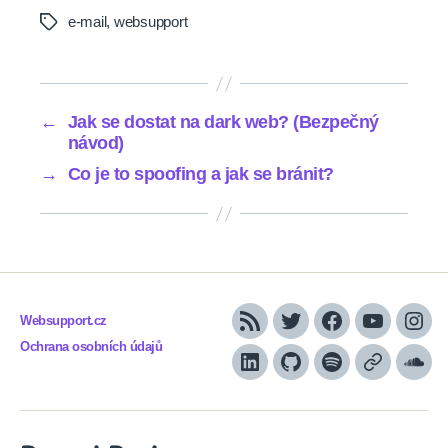
e-mail
,
websupport
Tags
←
Jak se dostat na dark web? (Bezpečný
návod)
→
Co je to spoofing a jak se bránit?
Websupport.cz
RSS
Twitter
Facebook
YouTube
Inst
Ochrana osobních údajů
LinkedIn
Github
Spotify
Apple
Sou
podcasts