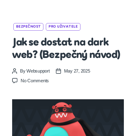
Categories
BEZPEČNOST
PRO UŽIVATELE
Jak se dostat na dark
web? (Bezpečný návod)
By
Websupport
May 27, 2025
Post
Post
author
date
on
No Comments
Jak
se
dostat
na
dark
web?
(Bezpečný
návod)