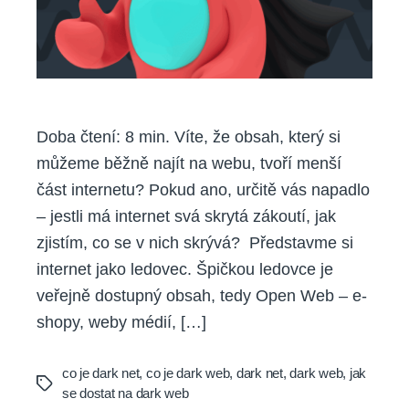
Doba čtení: 8 min. Víte, že obsah, který si
můžeme běžně najít na webu, tvoří menší
část internetu? Pokud ano, určitě vás napadlo
– jestli má internet svá skrytá zákoutí, jak
zjistím, co se v nich skrývá? Představme si
internet jako ledovec. Špičkou ledovce je
veřejně dostupný obsah, tedy Open Web – e-
shopy, weby médií, […]
co je dark net
,
co je dark web
,
dark net
,
dark web
,
jak
Tags
se dostat na dark web