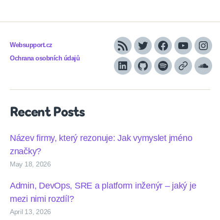
Websupport.cz
RSS
Twitter
Facebook
YouTube
Inst
Ochrana osobních údajů
LinkedIn
Github
Spotify
Apple
Sou
podcasts
Recent Posts
Název firmy, který rezonuje: Jak vymyslet jméno
značky?
May 18, 2026
Admin, DevOps, SRE a platform inženýr – jaký je
mezi nimi rozdíl?
April 13, 2026