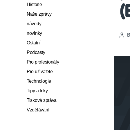
Historie
(
Naše zprávy
návody
novinky
Pos
auth
Ostatní
Podcasty
Pro profesionály
Pro uživatele
Technologie
Tipy a triky
Tisková zpráva
Vzdělávání