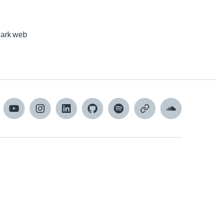
dark web
cebook
YouTube
Instagram
LinkedIn
Github
Spotify
Apple
SoundCloud
podcasts