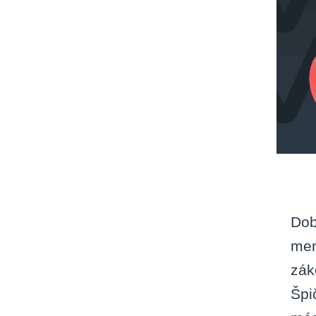
Dob
men
zák
Špi