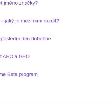
let jméno značky?
 jaký je mezi nimi rozdíl?
n poslední den doběhne
mat AEO a GEO
íme Beta program