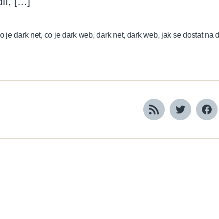
ií, […]
o je dark net
,
co je dark web
,
dark net
,
dark web
,
jak se dostat na 
RSS
Twitter
Fa