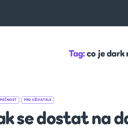
Tag:
co je dark
Categories
ZPEČNOST
PRO UŽIVATELE
ak se dostat na 