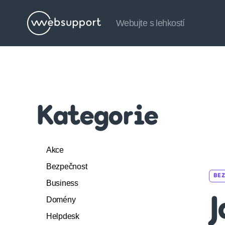
Webujte s lehkostí
Websupport.cz
Blog
Kategorie
Akce
Bezpečnost
BE
Business
Domény
J
Helpdesk