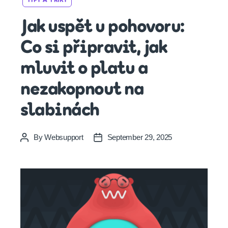
TIPY A TRIKY
Jak uspět u pohovoru:
Co si připravit, jak
mluvit o platu a
nezakopnout na
slabinách
By
Websupport
September 29, 2025
Post
Post
author
date