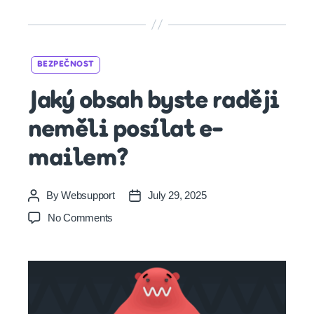
Categories
BEZPEČNOST
Jaký obsah byste raději
neměli posílat e-
mailem?
By
Websupport
July 29, 2025
Post
Post
author
date
on
No Comments
Jaký
obsah
byste
raději
neměli
posílat