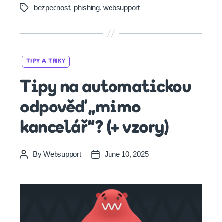
bezpecnost
,
phishing
,
websupport
Tags
Categories
TIPY A TRIKY
Tipy na automatickou
odpověď „mimo
kancelář“? (+ vzory)
By
Websupport
June 10, 2025
Post
Post
author
date