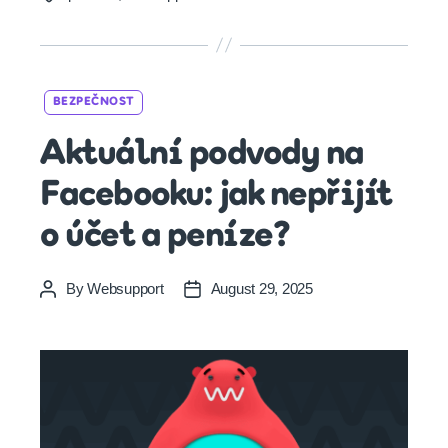
Categories
BEZPEČNOST
Aktuální podvody na
Facebooku: jak nepřijít
o účet a peníze?
By
Websupport
August 29, 2025
Post
Post
author
date