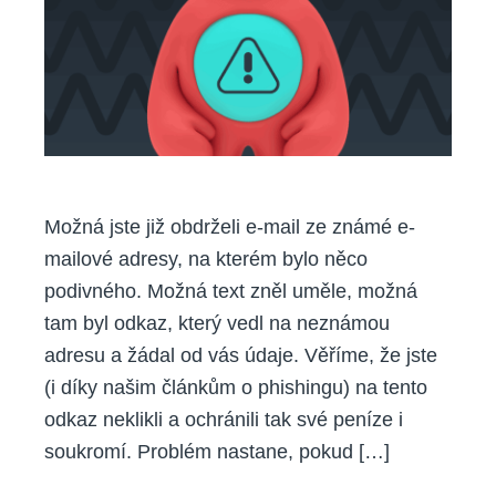
jak
se
bránit?
Možná jste již obdrželi e-mail ze známé e-
mailové adresy, na kterém bylo něco
podivného. Možná text zněl uměle, možná
tam byl odkaz, který vedl na neznámou
adresu a žádal od vás údaje. Věříme, že jste
(i díky našim článkům o phishingu) na tento
odkaz neklikli a ochránili tak své peníze i
soukromí. Problém nastane, pokud […]