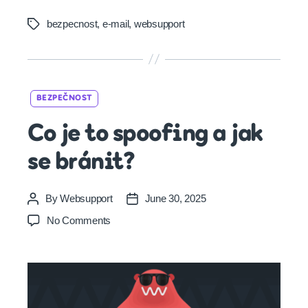
bezpecnost
,
e-mail
,
websupport
Tags
Categories
BEZPEČNOST
Co je to spoofing a jak
se bránit?
By
Websupport
June 30, 2025
Post
Post
author
date
on
No Comments
Co
je
to
spoofing
a