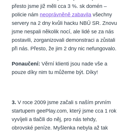
přesto jsme již měli cca 3 %. sk domén –
policie nám
neoprávněně zabavila
všechny
servery na 2 dny kvůli hacku NBÚ SR. Znovu
jsme nespali několik nocí, ale lidé se za nás
postavili, zorganizovali demonstraci a zůstali
při nás. Přesto, že jim 2 dny nic nefungovalo.
Ponaučení:
Věrní klienti jsou nade vše a
pouze díky nim tu můžeme být. Díky!
3.
V roce 2009 jsme začali s naším prvním
startupem geePlay.com, který jsme cca 1 rok
vyvíjeli a tlačili do něj, pro nás tehdy,
obrovské peníze. Myšlenka nebyla až tak