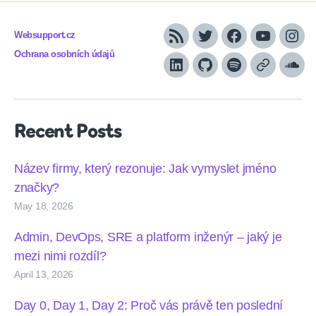
Websupport.cz
RSS
Twitter
Facebook
YouTube
Inst
Ochrana osobních údajů
LinkedIn
Github
Spotify
Apple
Sou
podcasts
Recent Posts
Název firmy, který rezonuje: Jak vymyslet jméno
značky?
May 18, 2026
Admin, DevOps, SRE a platform inženýr – jaký je
mezi nimi rozdíl?
April 13, 2026
Day 0, Day 1, Day 2: Proč vás právě ten poslední