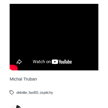
Michal Truban
deloitte
,
fast50
,
úspěchy
Tags