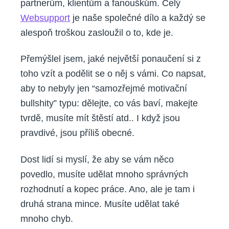
partnerům, klientům a fanouškům. Celý
Websupport
je naše společné dílo a každý se
alespoň troškou zasloužil o to, kde je.
Přemýšlel jsem, jaké největší ponaučení si z
toho vzít a podělit se o něj s vámi. Co napsat,
aby to nebyly jen “samozřejmé motivační
bullshity” typu: dělejte, co vás baví, makejte
tvrdě, musíte mít štěstí atd.. I když jsou
pravdivé, jsou příliš obecné.
Dost lidí si myslí, že aby se vám něco
povedlo, musíte udělat mnoho správných
rozhodnutí a kopec práce. Ano, ale je tam i
druhá strana mince. Musíte udělat také
mnoho chyb.