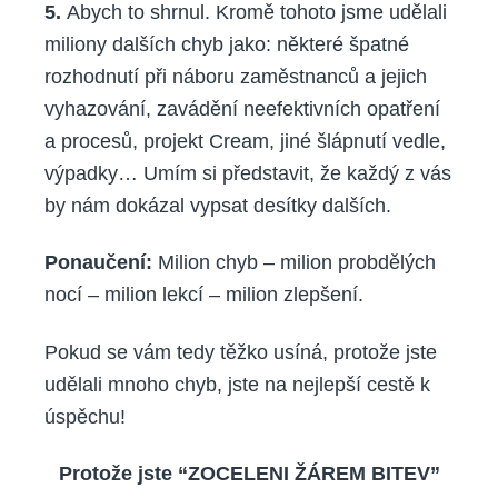
5.
Abych to shrnul. Kromě tohoto jsme udělali
miliony dalších chyb jako: některé špatné
rozhodnutí při náboru zaměstnanců a jejich
vyhazování, zavádění neefektivních opatření
a procesů, projekt Cream, jiné šlápnutí vedle,
výpadky… Umím si představit, že každý z vás
by nám dokázal vypsat desítky dalších.
Po
naučení
:
Milion chyb – milion probdělých
nocí – milion lekcí – milion zlepšení.
Pokud se vám tedy těžko usíná, protože jste
udělali mnoho chyb, jste na nejlepší cestě k
úspěchu!
Protože jste “ZOCELENI ŽÁREM BITEV”