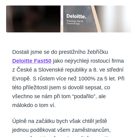
žárem
bitev
Dostali jsme se do prestižního žebříčku
Deloitte Fast50
jako nejrychleji rostoucí firma
z České a Slovenské republiky a 8. ve střední
Evropě. S růstem více než 1000% za 5 let. Při
této příležitosti jsem si dovolil sepsat, co
všechno se nám při tom “podařilo”, ale
málokdo o tom ví.
Úplně na začátku bych však chtěl ještě
jednou poděkovat všem zaměstnancům,