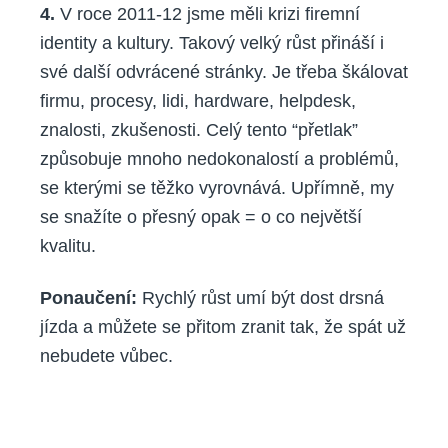
4.
V roce 2011-12 jsme měli krizi firemní
identity a kultury. Takový velký růst přináší i
své další odvrácené stránky. Je třeba škálovat
firmu, procesy, lidi, hardware, helpdesk,
znalosti, zkušenosti. Celý tento “přetlak”
způsobuje mnoho nedokonalostí a problémů,
se kterými se těžko vyrovnává. Upřímně, my
se snažíte o přesný opak = o co největší
kvalitu.
Po
naučení
:
Rychlý růst umí být dost drsná
jízda a můžete se přitom zranit tak, že spát už
nebudete vůbec.