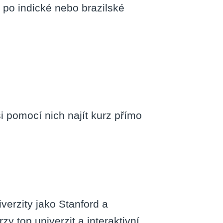
po indické nebo brazilské
 pomocí nich najít kurz přímo
verzity jako Stanford a
zy top univerzit a interaktivní