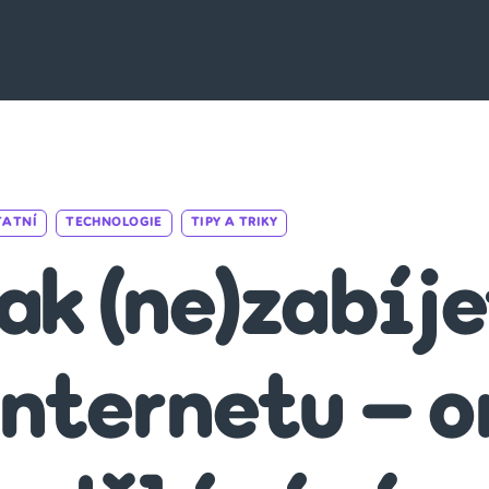
Categories
TATNÍ
TECHNOLOGIE
TIPY A TRIKY
ak (ne)zabíje
internetu – o