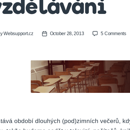
vzdělávání
o
By
Websupport.cz
October 28, 2013
5 Comments
t
Post
J
or
date
(n
č
n
in
–
on
v
tává období dlouhých (pod)zimních večerů, kd