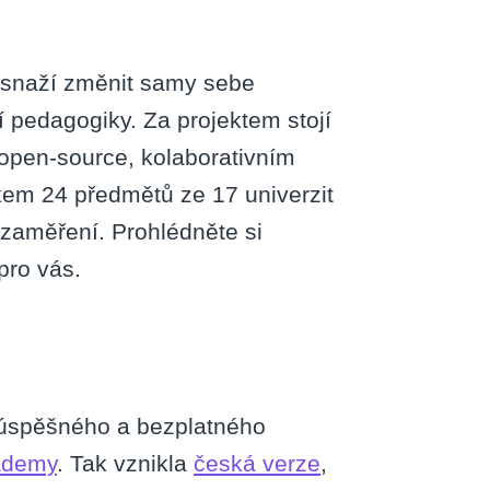
se snaží změnit samy sebe
í pedagogiky. Za projektem stojí
 open-source, kolaborativním
elkem 24 předmětů ze 17 univerzit
 zaměření. Prohlédněte si
pro vás.
 úspěšného a bezplatného
ademy
. Tak vznikla
česká verze
,