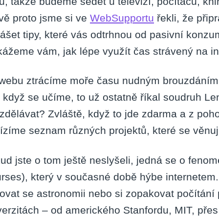
u, takže budeme sedět u televizí, počítačů, kni
vě proto jsme si ve
WebSupportu
řekli, že přip
nášet tipy, které vás odtrhnou od pasivní konz
kážeme vám, jak lépe využít čas strávený na in
webu ztrácíme moře času nudným brouzdáním, 
, když se učíme, to už ostatně říkal soudruh Le
zdělávat? Zvláště, když to jde zdarma a z poh
ízíme seznam různých projektů, které se věnují
ud jste o tom ještě neslyšeli, jedná se o fe
rses), který v současné době hýbe internetem.
ovat se astronomii nebo si zopakovat počítání
verzitách – od amerického Stanfordu, MIT, přes 