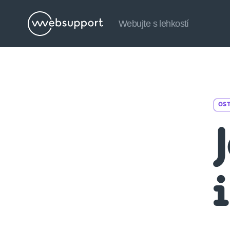
Webujte s lehkostí
Websupport.cz
Blog
OS
J