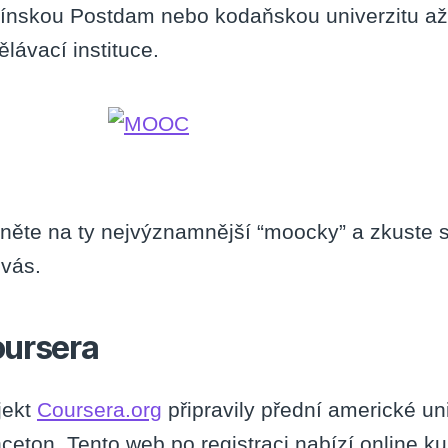
línskou Postdam nebo kodaňskou univerzitu až 
ělávací instituce.
něte na ty nejvýznamnější “moocky” a zkuste si
 vás.
ursera
jekt
Coursera.org
připravily přední americké uni
nceton. Tento web po registraci nabízí online kur