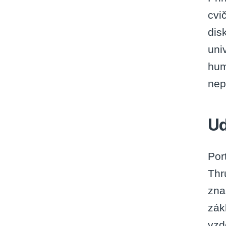
cvi
dis
uni
hum
nep
Ud
Por
Thr
zna
zák
vzd