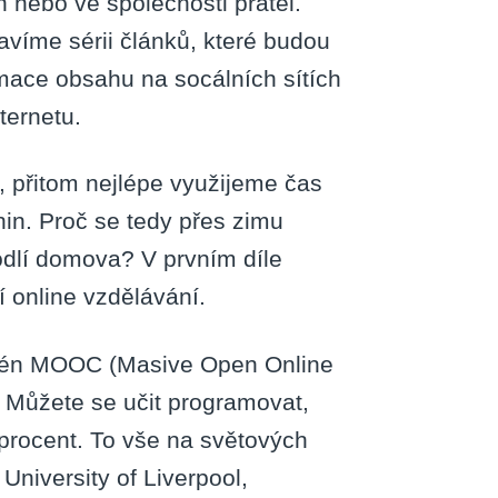
h nebo ve společnosti přátel.
ravíme sérii článků, které budou
umace obsahu na socálních sítích
ternetu.
přitom nejlépe využijeme čas
nin. Proč se tedy přes zimu
odlí domova? V prvním díle
 online vzdělávání.
nomén MOOC (Masive Open Online
 Můžete se učit programovat,
 procent. To vše na světových
University of Liverpool,