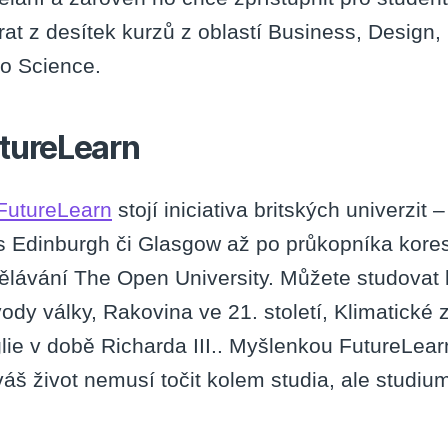
rat z desítek kurzů z oblastí Business, Desig
o Science.
tureLearn
FutureLearn
stojí iniciativa britských univerzi
s Edinburgh či Glasgow až po průkopníka kore
ělávání The Open University. Můžete studovat 
ody války, Rakovina ve 21. století, Klimatické
lie v době Richarda III.. Myšlenkou FutureLearn
váš život nemusí točit kolem studia, ale studium