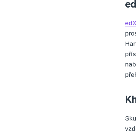
e
ed
pro
Har
pří
nab
pře
Kh
Sku
vzd