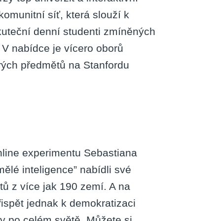
omunitní síť, která slouží k
skuteční denní studenti zmíněných
. V nabídce je vícero oborů
rých předmětů na Stanfordu
online experimentu Sebastiana
ělé inteligence” nabídli své
tů z více jak 190 zemí. A na
řispět jednak k demokratizaci
ty po celém světě. Můžete si