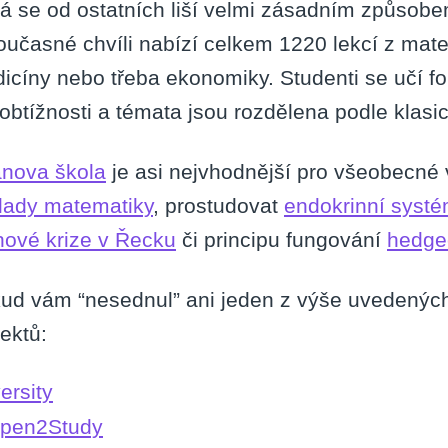
rá se od ostatních liší velmi zásadním způsobem
oučasné chvíli nabízí celkem 1220 lekcí z matem
icíny nebo třeba ekonomiky. Studenti se učí f
 obtížnosti a témata jsou rozdělena podle klas
nova škola
je asi nejvhodnější pro všeobecné 
lady matematiky
, prostudovat
endokrinní syst
hové krize v Řecku
či principu fungování
hedge
ud vám “nesednul” ani jeden z výše uvedenýc
jektů:
versity
pen2Study