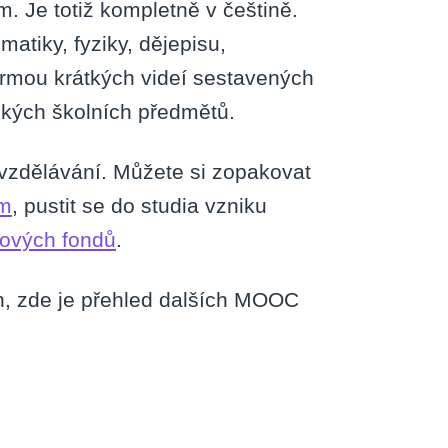
. Je totiž kompletně v češtině.
atiky, fyziky, dějepisu,
ormou krátkých videí sestavených
ických školních předmětů.
vzdělávání. Můžete si zopakovat
ém
, pustit se do studia vzniku
ových fondů
.
h, zde je přehled dalších MOOC