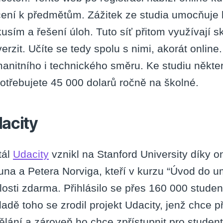
čení k předmětům. Zážitek ze studia umocňuje k
kusím a řešení úloh. Tuto síť přitom využívají 
verzit. Učíte se tedy spolu s nimi, akorát online
anitního i technického směru. Ke studiu někte
otřebujete 45 000 dolarů ročně na školné.
acity
tál
Udacity
vznikl na Stanford University díky 
una a Petera Norviga, kteří v kurzu “Úvod do um
losti zdarma. Přihlásilo se přes 160 000 studen
ladě toho se zrodil projekt Udacity, jenž chce p
ělání a zároveň ho chce zpřístupnit pro studen