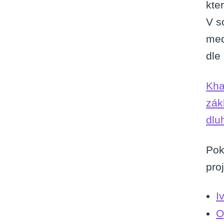
kte
V s
med
dle
Kha
zák
dlu
Pok
pro
I
O