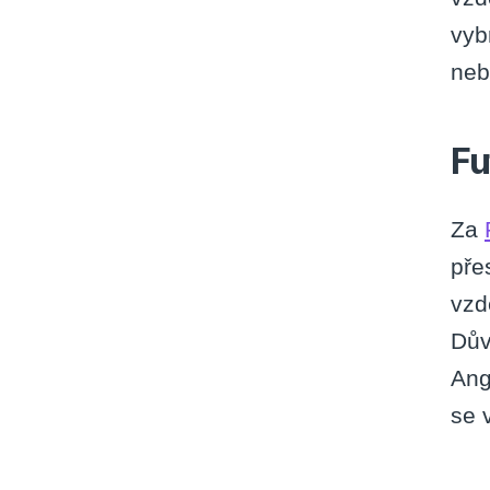
vyb
neb
Fu
Za
pře
vzd
Dův
Ang
se 