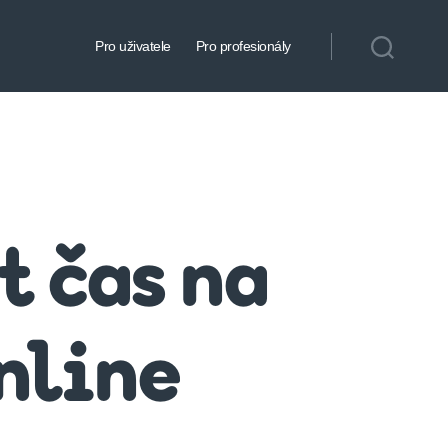
Pro uživatele
Pro profesionály
t čas na
nline