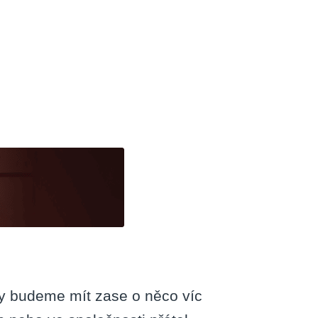
n
ak
e)zabíjet
as
a
ternetu
line
zdělávání
y budeme mít zase o něco víc