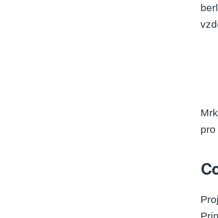
ber
vzd
Mrk
pro
Co
Pro
Pri