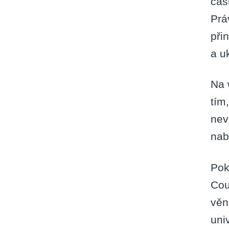
čas
Prá
při
a u
Na 
tím
nev
nab
Pok
Cou
věn
uni