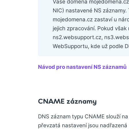
Vaše doména mojedomena.cz n
NIC) nastavené NS záznamy. 
mojedomena.cz zastaví u náro
jejich zpracování. Pokud vša
ns2.websupport.cz, ns3.websu
WebSupportu, kde už podle D
Návod pro nastavení NS záznamů
CNAME záznamy
DNS záznam typu CNAME slouží na 
převzatá nastavení jsou nadřazená