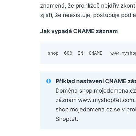
znamená, že prohlížeč nejdřív zko
zjistí, že neexistuje, postupuje po
Jak vypadá CNAME záznam
shop  600  IN  CNAME   www.mysho
Příklad nastavení CNAME z
Doména shop.mojedomena.cz
záznam www.myshoptet.com. 
shop.mojedomena.cz se v proh
Shoptet.