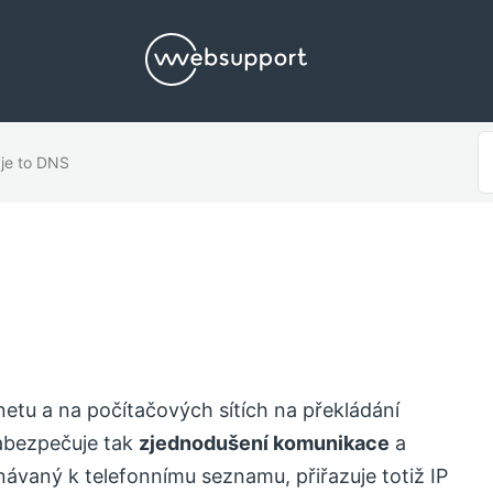
S
je to DNS
F
netu a na počítačových sítích na překládání
abezpečuje tak
zjednodušení komunikace
a
návaný k telefonnímu seznamu, přiřazuje totiž IP