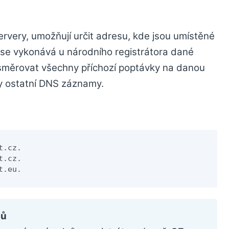
very, umožňují určit adresu, kde jsou umístěné
e vykonává u národního registrátora dané
asměrovat všechny příchozí poptávky na danou
y ostatní DNS záznamy.
.cz.

.cz.

t.eu.
mů