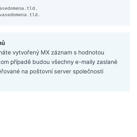
sedomena.tld.

vasedomena.tld.
mů
áte vytvořený MX záznam s hodnotou
om případě budou všechny e-maily zaslané
vané na poštovní server společnosti