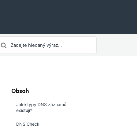
earch
or
Obsah
Jaké typy DNS záznamů
existují?
DNS Check