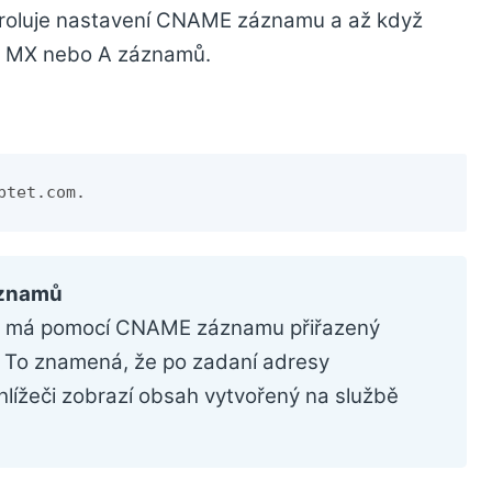
ntroluje nastavení CNAME záznamu a až když
dle MX nebo A záznamů.
ptet.com.
áznamů
 má pomocí CNAME záznamu přiřazený
To znamená, že po zadaní adresy
lížeči zobrazí obsah vytvořený na službě