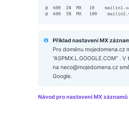
@  600  IN  MX   10    mailin1.va
@  600  IN  MX   100    mailin2.
Příklad nastavení MX zázna
Pro doménu mojedomena.cz m
“ASPMX.L.GOOGLE.COM” . V t
na neco@mojedomena.cz směřo
Google.
Návod pro nastavení MX záznamů