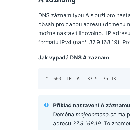
DNS záznam typu A slouží pro nastav
obsah pro danou adresu (doménu 
možné nastavit libovolnou IP adresu
formátu IPv4 (např. 37.9.168.19). P
Jak vypadá DNS A záznam
*  600  IN  A   37.9.175.13
Příklad nastavení A záznam
Doména
mojedomena.cz
má p
adresu
37.9.168.19
. To zname