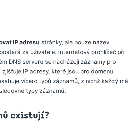
vat IP adresu
stránky, ale pouze název
stará za uživatele. Internetový prohlížeč při
terém DNS serveru se nacházejí záznamy pro
zjišťuje IP adresy, které jsou pro doménu
ahuje vícero typů záznamů, z nichž každý má
následovné typy záznamů:
ů existují?