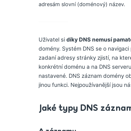
adresám slovní (doménový) název.
Uživatel si
díky DNS
nemusí pamato
domény. Systém DNS se o navigaci po
zadaní adresy stránky zjistí, na k
konkrétní doménu a na DNS serveru 
nastavené. DNS záznam domény obs
jinou funkci. Nejpoužívanější jsou 
Jaké typy DNS záznam
A záznamy