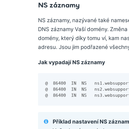
NS záznamy
NS záznamy, nazývané také nameser
DNS záznamy Vaší domény. Změna s
domény, který díky tomu ví, kam n
adresu. Jsou jim podřazené všechn
Jak vypadají NS záznamy
@  86400  IN  NS   ns1.websupport
@  86400  IN  NS   ns2.websupport
@  86400  IN  NS   ns3.websuppor
Příklad nastavení NS zázna