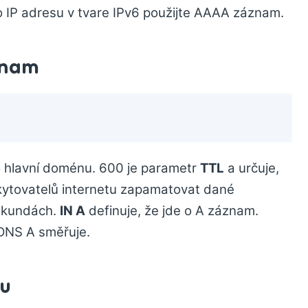
ro IP adresu v tvare IPv6 použijte AAAA záznam.
znam
o hlavní doménu. 600 je parametr
TTL
a určuje,
kytovatelů internetu zapamatovat dané
sekundách.
IN A
definuje, že jde o A záznam.
 DNS A směřuje.
u