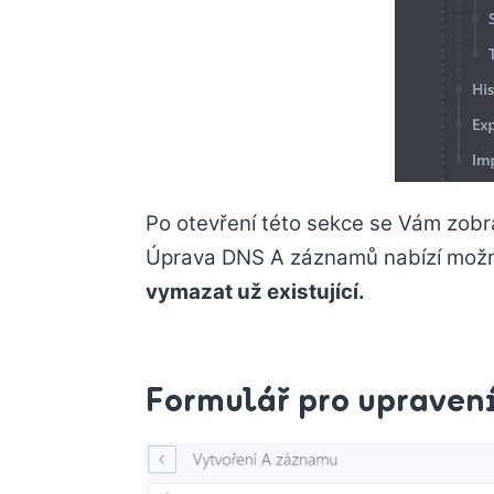
Po otevření této sekce se Vám zobra
Úprava DNS A záznamů nabízí možn
vymazat už existující.
Formulář pro upraven