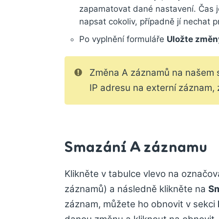
zapamatovat dané nastavení. Čas 
napsat cokoliv, případně jí nechat 
Po vyplnění formuláře
Uložte změn
Změna A záznamů na našem se
IP adresu na externí záznam,
Smazání A záznamu
Klikněte v tabulce vlevo na označo
záznamů) a následně klikněte na
S
záznam, můžete ho obnovit v sekci