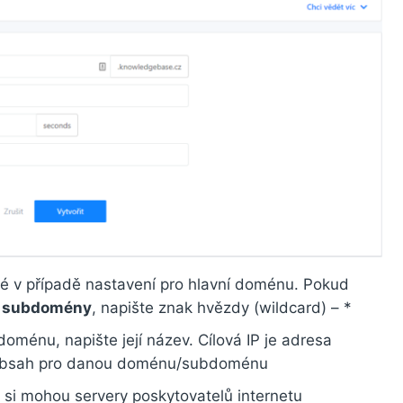
é v případě nastavení pro hlavní doménu. Pokud
a
subdomény
, napište znak hvězdy (wildcard) – *
oménu, napište její název. Cílová IP je adresa
t obsah pro danou doménu/subdoménu
o si mohou servery poskytovatelů internetu