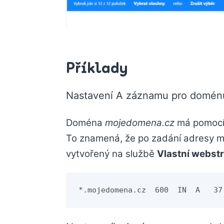
Příklady
Nastavení A záznamu pro doménu
Doména
mojedomena.cz
má pomocí 
To znamená, že po zadání adresy m
vytvořený na službě
Vlastní webst
*.mojedomena.cz  600  IN  A   37