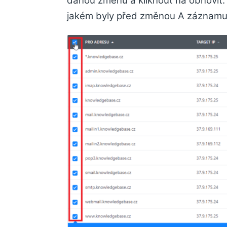
danou změnu a kliknout na obnovit.
jakém byly před změnou A záznamu