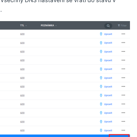
 Všechny DNS nastavení se vrátí do stavu v
.