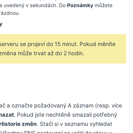
je uvedený v sekundách. Do
Poznámky
můžete
prázdnou
y
rveru se projeví do 15 minut. Pokud měníte
 změna může trvat až do 2 hodin.
vač a označte požadovaný A záznam (resp. více
mazat
. Pokud jste nechtěně smazali potřebný
Historie změn
. Stačí si v seznamu vyhledat