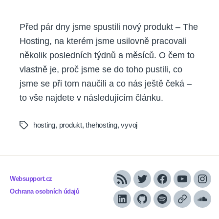
Před pár dny jsme spustili nový produkt – The
Hosting, na kterém jsme usilovně pracovali
několik posledních týdnů a měsíců. O čem to
vlastně je, proč jsme se do toho pustili, co
jsme se při tom naučili a co nás ještě čeká –
to vše najdete v následujícím článku.
hosting
,
produkt
,
thehosting
,
vyvoj
Tags
Websupport.cz
RSS
Twitter
Facebook
YouTube
Inst
Ochrana osobních údajů
LinkedIn
Github
Spotify
Apple
Sou
podcasts