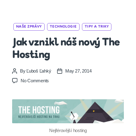
Categories
NAŠE ZPRÁVY
TECHNOLOGIE
TIPY A TRIKY
Jak vznikl náš nový The
Hosting
By
Ľuboš Ľahký
May 27, 2014
Post
Post
author
date
on
No Comments
Jak
vznikl
náš
nový
The
Hosting
Nejférovější hosting