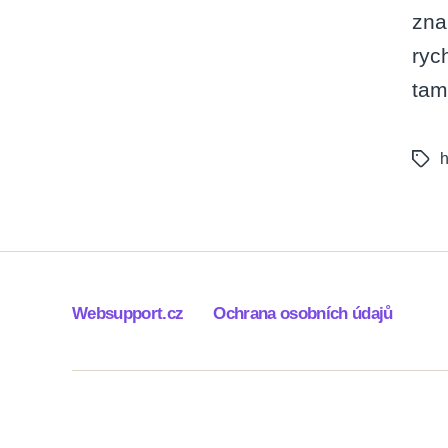
zna
ryc
tam
h
Tags
Websupport.cz
Ochrana osobních údajů