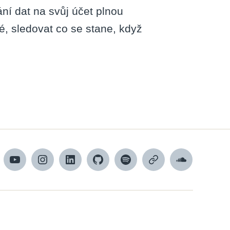
ní dat na svůj účet plnou
é, sledovat co se stane, když
cebook
YouTube
Instagram
LinkedIn
Github
Spotify
Apple
SoundCloud
podcasts