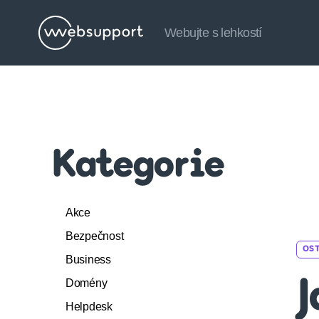
Webujte s lehkostí
Websupport.cz
Blog
Kategorie
Akce
Bezpečnost
OS
Business
Domény
J
Helpdesk