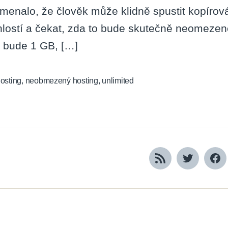
menalo, že člověk může klidně spustit kopírová
hlostí a čekat, zda to bude skutečně neomezen
 bude 1 GB, […]
osting
,
neobmezený hosting
,
unlimited
RSS
Twitter
Fa