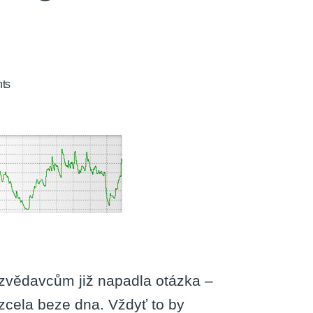
on
ts
Jaký
je
to
neomezený
hosting?
zvědavcům již napadla otázka –
zcela beze dna. Vždyť to by