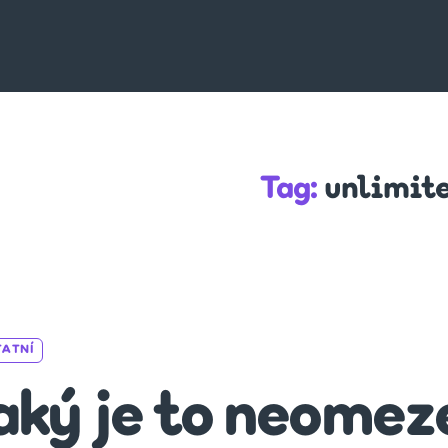
Tag:
unlimit
Categories
TATNÍ
aký je to neomez