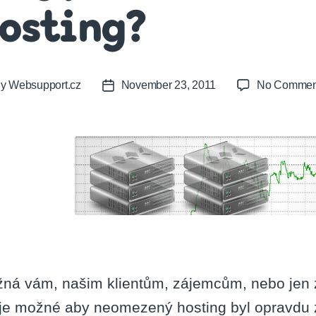
osting?
By
Websupport.cz
November 23, 2011
No Commen
t
Post
or
date
ná vám, našim klientům, zájemcům, nebo jen 
 je možné aby neomezený hosting byl opravdu 