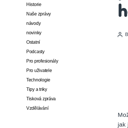
Historie
h
Naše zprávy
návody
novinky
Pos
auth
Ostatní
Podcasty
Pro profesionály
Pro uživatele
Technologie
Tipy a triky
Tisková zpráva
Vzdělávání
Mož
jak