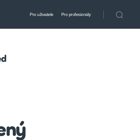
Pro uživatele
Pro profesionály
ed
ený