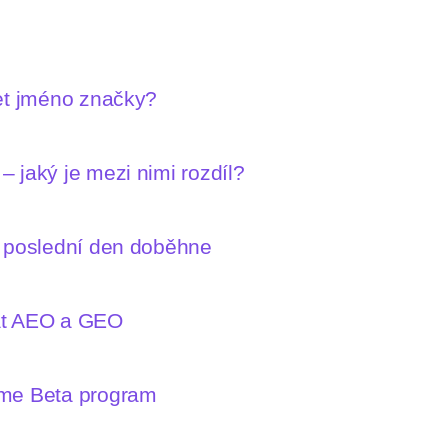
let jméno značky?
 jaký je mezi nimi rozdíl?
n poslední den doběhne
mat AEO a GEO
íme Beta program