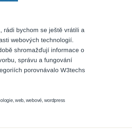
 rádi bychom se ještě vrátili a
asti webových technologií.
odobě shromažďují informace o
tvorbu, správu a fungování
tegoriích porovnávalo W3techs
ologie
,
web
,
webové
,
wordpress