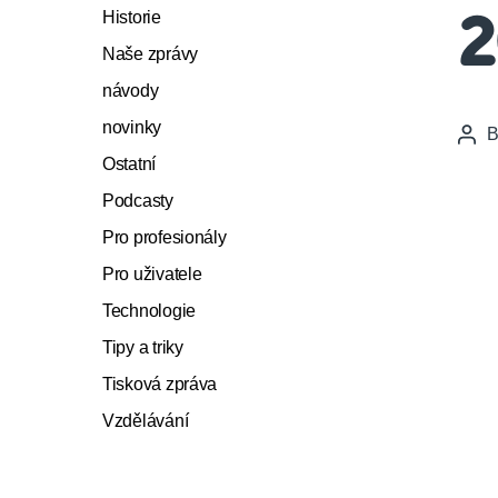
Historie
2
Naše zprávy
návody
novinky
Pos
auth
Ostatní
Podcasty
Pro profesionály
Pro uživatele
Technologie
Tipy a triky
Tisková zpráva
Vzdělávání