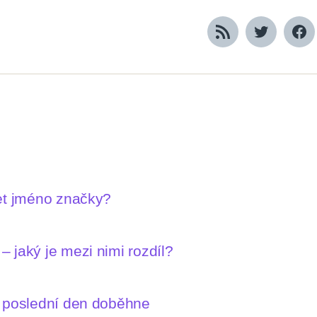
RSS
Twitter
Fa
let jméno značky?
 jaký je mezi nimi rozdíl?
n poslední den doběhne