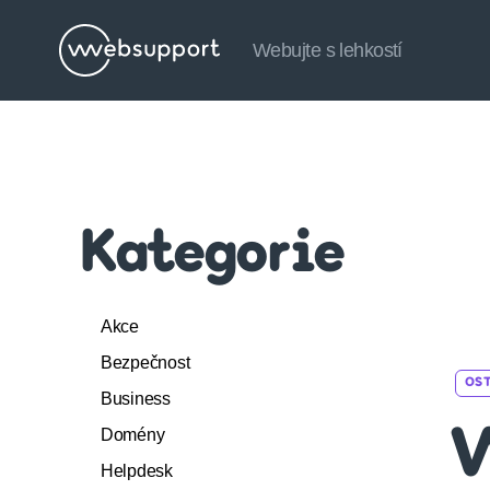
Webujte s lehkostí
Websupport.cz
Blog
Kategorie
Akce
Bezpečnost
OS
Business
Domény
W
Helpdesk