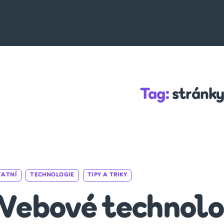
Tag:
stránky
Categories
TATNÍ
TECHNOLOGIE
TIPY A TRIKY
ebové technolo