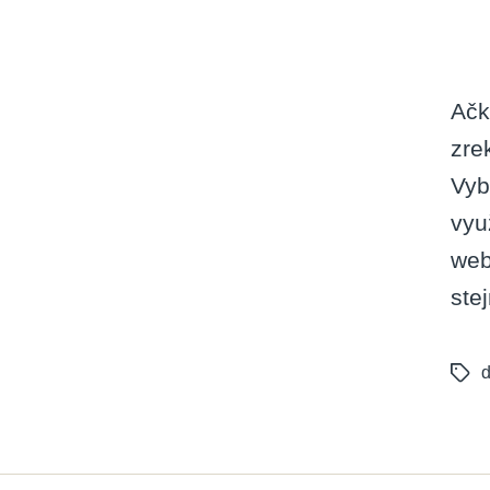
Ačk
zre
Vyb
vyu
web
ste
d
Tags