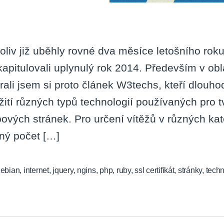
oliv již uběhly rovné dva měsíce letošního roku,
kapitulovali uplynulý rok 2014. Především v obl
rali jsem si proto článek W3techs, kteří dlouh
žití různých typů technologií používaných pro 
ových stránek. Pro určení vítěžů v různých ka
jný počet […]
ebian
,
internet
,
jquery
,
ngins
,
php
,
ruby
,
ssl certifikát
,
stránky
,
techn