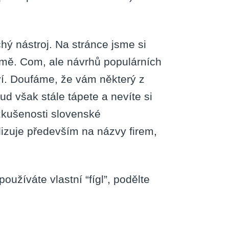
hý nástroj. Na stránce jsme si
omě. Com, ale návrhů populárních
ví. Doufáme, že vám některý z
d však stále tápete a nevíte si
zkušenosti slovenské
alizuje především na názvy firem,
užíváte vlastní “fígl”, podělte