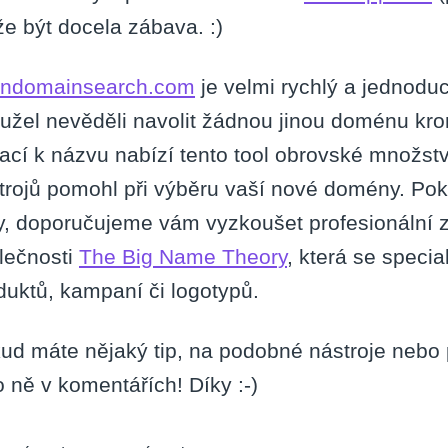
e být docela zábava. :)
ndomainsearch.com
je velmi rychlý a jednoduc
užel nevěděli navolit žádnou jinou doménu kr
iací k názvu nabízí tento tool obrovské množst
trojů pomohl při výběru vaší nové domény. Poku
y, doporučujeme vám vyzkoušet profesionální 
lečnosti
The Big Name Theory
, která se speci
duktů, kampaní či logotypů.
ud máte nějaký tip, na podobné nástroje nebo po
o ně v komentářích! Díky :-)