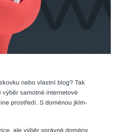
iskovku nebo vlastní blog? Tak
 výběr samotné internetové
ine prostředí. S doménou jklm-
 více, ale výběr správné domény