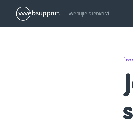
Webujte s lehkostí
Websupport.cz
Blog
DO
J