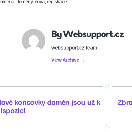
doména
,
domeny
,
nová
,
registrace
By Websupport.cz
websupport.cz team
View Archive
→
ové koncovky domén jsou už k
Zbro
ispozici