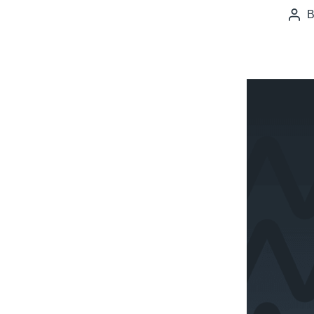
Pos
auth