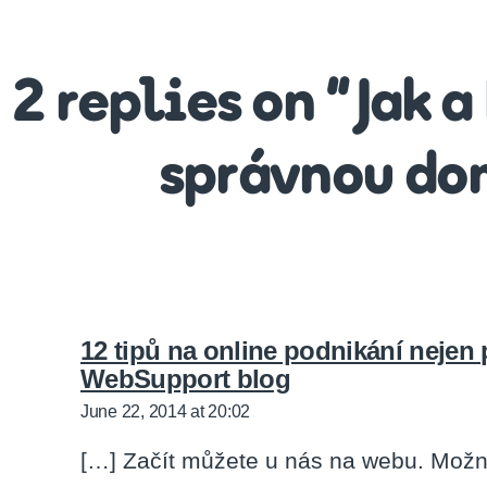
2 replies on “Jak a
správnou do
12 tipů na online podnikání nejen 
says:
WebSupport blog
June 22, 2014 at 20:02
[…] Začít můžete u nás na webu. Mož