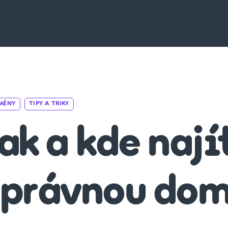
Categories
MÉNY
TIPY A TRIKY
ak a kde nají
správnou do