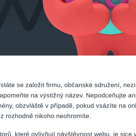
státe se založit firmu, občanské sdružení, nez
apomeňte na výstižný název. Nepodceňujte ani
ény, obzvláště v případě, pokud vsázíte na onl
.cz rozhodně nikoho neohromíte.
torů, které ovlivňují návštěvnost webu, je sice