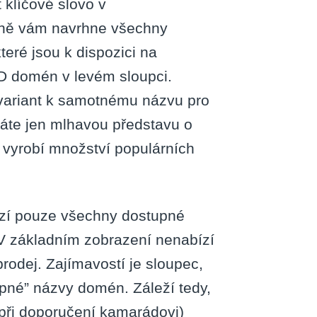
t klíčové slovo v
dně vám navrhne všechny
eré jsou k dispozici na
TLD domén v levém sloupci.
ariant k samotnému názvu pro
máte jen mlhavou představu o
m vyrobí množství populárních
azí pouze všechny dostupné
V základním zobrazení nenabízí
rodej. Zajímavostí je sloupec,
pné” názvy domén. Záleží tedy,
při doporučení kamarádovi)