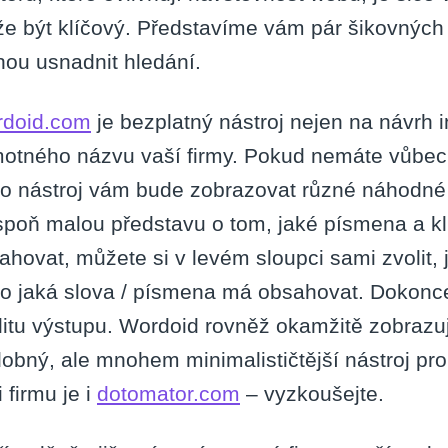
e být klíčový. Představíme vám pár šikovných 
ou usnadnit hledání.
doid.com
je bezplatný nástroj nejen na návrh 
otného názvu vaší firmy. Pokud nemáte vůbec
to nástroj vám bude zobrazovat různé náhodné
spoň malou představu o tom, jaké písmena a kl
ahovat, můžete si v levém sloupci sami zvolit, 
o jaká slova / písmena má obsahovat. Dokonce 
litu výstupu. Wordoid rovněž okamžitě zobrazu
obný, ale mnohem minimalističtější nástroj pr
 firmu je i
dotomator.com
– vyzkoušejte.