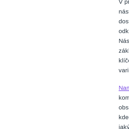
V p
nás
dos
odk
Nás
zák
klí
vari
Na
kom
obs
kde
jak