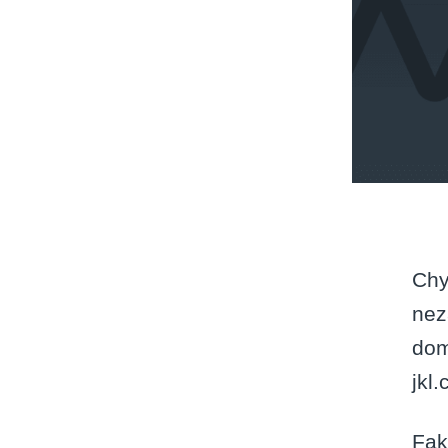
Chy
nez
dom
jkl
Fak