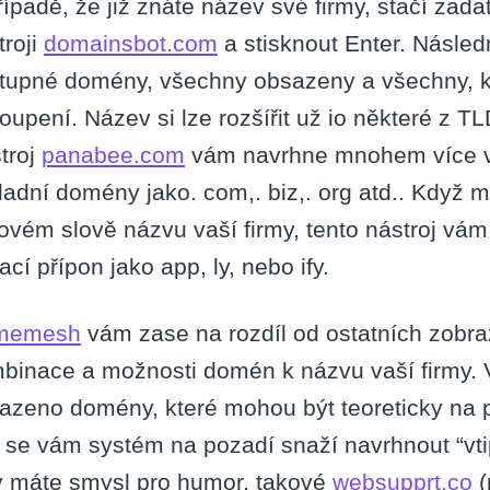
řípadě, že již znáte název své firmy, stačí zada
troji
domainsbot.com
a stisknout Enter. Násle
tupné domény, všechny obsazeny a všechny, kt
oupení. Název si lze rozšířit už io některé z 
troj
panabee.com
vám navrhne mnohem více v
ladní domény jako. com,. biz,. org atd.. Když 
čovém slově názvu vaší firmy, tento nástroj vá
ací přípon jako app, ly, nebo ify.
memesh
vám zase na rozdíl od ostatních zobr
binace a možnosti domén k názvu vaší firmy. 
azeno domény, které mohou být teoreticky na p
 se vám systém na pozadí snaží navrhnout “vti
ý máte smysl pro humor. takové
websupprt.co
(