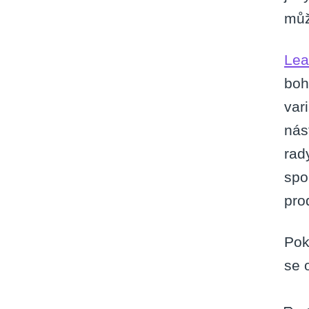
můž
Lea
boh
var
nás
rad
spo
pro
Pok
se 