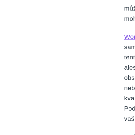
můž
moh
Wor
sam
ten
ale
obs
neb
kva
Pod
vaši