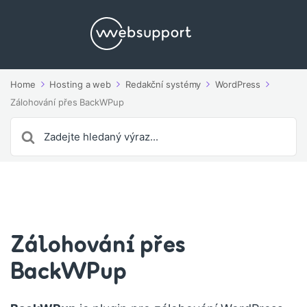
Home
Hosting a web
Redakční systémy
WordPress
Zálohování přes BackWPup
Search
For
Zálohování přes
BackWPup