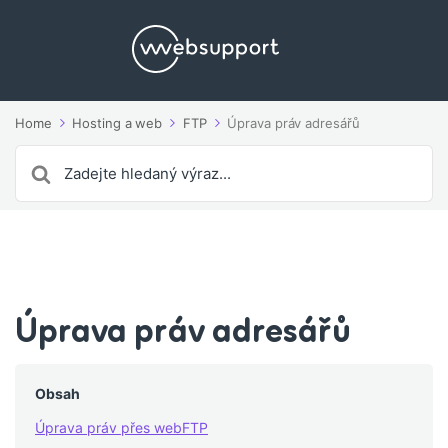
Home
Hosting a web
FTP
Úprava práv adresářů
Search
For
Úprava práv adresářů
Obsah
Úprava práv přes webFTP