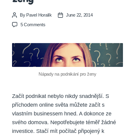
By
Pavel Horalík
June 22, 2014
Post
Post
author
date
on
5 Comments
12
tipů
na
online
podnikání
nejen
pro
Nápady na podnikání pro ženy
ženy
Začít podnikat nebylo nikdy snadnější. S
příchodem online světa můžete začít s
vlastním businessem hned. A dokonce ze
svého domova. Nepotřebujete téměř žádné
investice. Stačí mít počítač připojený k