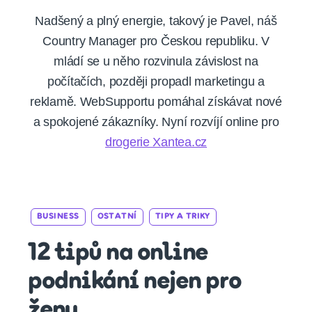
Nadšený a plný energie, takový je Pavel, náš
Country Manager pro Českou republiku. V
mládí se u něho rozvinula závislost na
počítačích, později propadl marketingu a
reklamě. WebSupportu pomáhal získávat nové
a spokojené zákazníky. Nyní rozvíjí online pro
drogerie Xantea.cz
Categories
BUSINESS
OSTATNÍ
TIPY A TRIKY
12 tipů na online
podnikání nejen pro
ženy