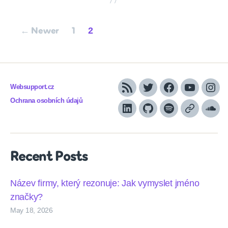
Posts
2
←
Newer
1
pagination
Websupport.cz
RSS
Twitter
Facebook
YouTube
Inst
Ochrana osobních údajů
LinkedIn
Github
Spotify
Apple
Sou
podcasts
Recent Posts
Název firmy, který rezonuje: Jak vymyslet jméno
značky?
May 18, 2026