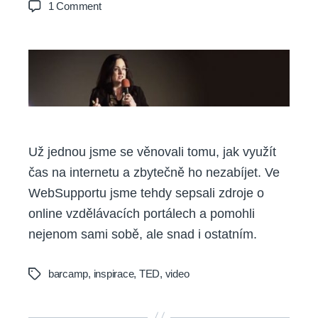
on
1 Comment
Jak
(ne)zabíjet
čas
na
internetu
–
inspirativní
videa
Už jednou jsme se věnovali tomu, jak využít
čas na internetu a zbytečně ho nezabíjet. Ve
WebSupportu jsme tehdy sepsali zdroje o
online vzdělávacích portálech a pomohli
nejenom sami sobě, ale snad i ostatním.
barcamp
,
inspirace
,
TED
,
video
Tags