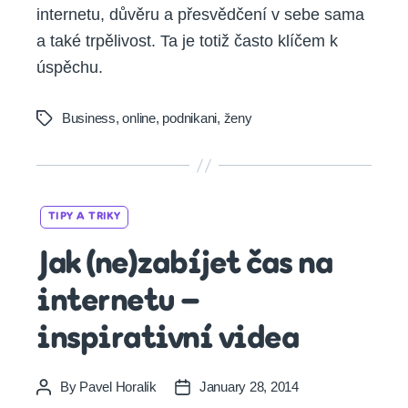
internetu, důvěru a přesvědčení v sebe sama
a také trpělivost. Ta je totiž často klíčem k
úspěchu.
Business
,
online
,
podnikani
,
ženy
Tags
Categories
TIPY A TRIKY
Jak (ne)zabíjet čas na
internetu –
inspirativní videa
By
Pavel Horalík
January 28, 2014
Post
Post
author
date