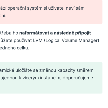
zí operační systém si uživatel neví sám
ení.
potřeba ho
naformátovat a následně připojit
 můžete používat LVM (Logical Volume Manager)
jednoho celku.
namické úložiště se změnou kapacity směrem
é najednou k vícerým instancím, doporučujeme