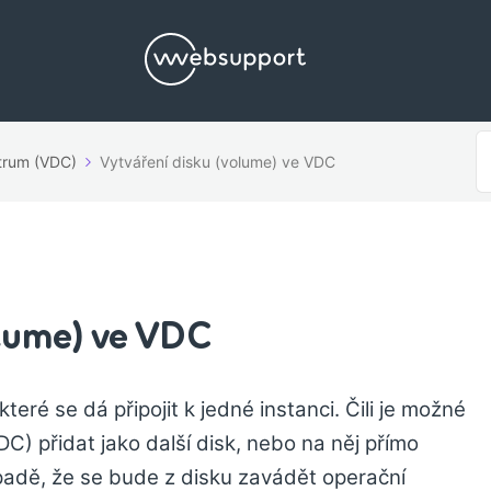
S
ntrum (VDC)
Vytváření disku (volume) ve VDC
F
lume) ve VDC
teré se dá připojit k jedné instanci. Čili je možné
C) přidat jako další disk, nebo na něj přímo
padě, že se bude z disku zavádět operační