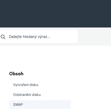
earch
or
Obsah
Vytvoření disku
Odstranění disku
SWAP