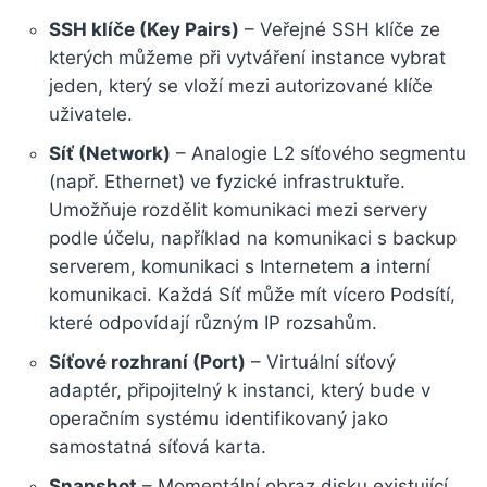
SSH klíče (Key Pairs)
– Veřejné SSH klíče ze
kterých můžeme při vytváření instance vybrat
jeden, který se vloží mezi autorizované klíče
uživatele.
Síť (Network)
– Analogie L2 síťového segmentu
(např. Ethernet) ve fyzické infrastruktuře.
Umožňuje rozdělit komunikaci mezi servery
podle účelu, například na komunikaci s backup
serverem, komunikaci s Internetem a interní
komunikaci. Každá Síť může mít vícero Podsítí,
které odpovídají různým IP rozsahům.
Síťové rozhraní (Port)
– Virtuální síťový
adaptér, připojitelný k instanci, který bude v
operačním systému identifikovaný jako
samostatná síťová karta.
Snapshot
– Momentální obraz disku existující