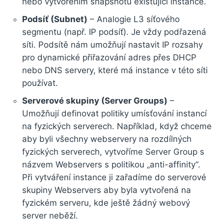
nebo vytvořením snapshotu existující instance.
Podsíť (Subnet)
– Analogie L3 síťového
segmentu (např. IP podsíť). Je vždy podřazená
síti. Podsítě nám umožňují nastavit IP rozsahy
pro dynamické přiřazování adres přes DHCP
nebo DNS servery, které má instance v této síti
používat.
Serverové skupiny (Server Groups)
–
Umožňují definovat politiky umísťování instancí
na fyzických serverech. Například, když chceme
aby byli všechny webservery na rozdílných
fyzických serverech, vytvoříme Server Group s
názvem Webservers s politikou „anti-affinity“.
Při vytváření instance ji zařadíme do serverové
skupiny Webservers aby byla vytvořená na
fyzickém serveru, kde ještě žádný webový
server neběží.