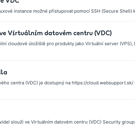
ve VDC
uxové instance možné přistupovat pomocí SSH (Secure Shell) klíč
 ve Virtuálním datovém centru (VDC)
ní cloudové úložiště pro produkty jako Virtuální server (VPS),
sla
vého centra (VDC) je dostupný na https://cloud.websupport.sk/ –
del slouží ve Virtuálním datovém centru (VDC) Security groups (