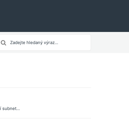
earch
or
 subnet...