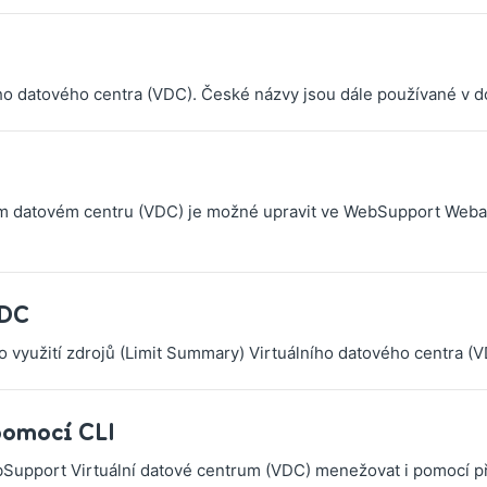
ího datového centra (VDC). České názvy jsou dále používané v d
m datovém centru (VDC) je možné upravit ve WebSupport Webad
VDC
využití zdrojů (Limit Summary) Virtuálního datového centra (VD
pomocí CLI
pport Virtuální datové centrum (VDC) menežovat i pomocí p