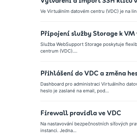
Vytváření a import SSH klíčů 
Ve Virtuálním datovém centru (VDC) je na lin
Připojení služby Storage k VM
Služba WebSupport Storage poskytuje flexibil
centrum (VDC)....
Přihlášení do VDC a změna he
Dashboard pro administraci Virtuálního dato
heslo je zaslané na email, pod...
Firewall pravidla ve VDC
Na nastavování bezpečnostních síťových pravi
instanci. Jedna...