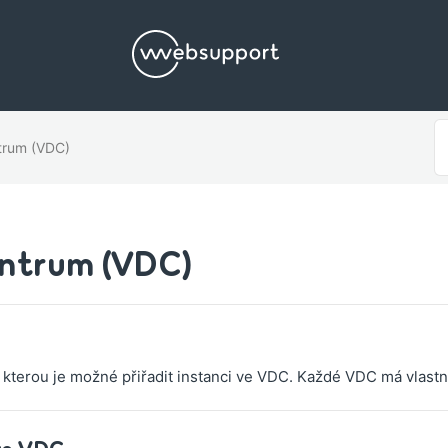
S
ntrum (VDC)
F
entrum (VDC)
a, kterou je možné přiřadit instanci ve VDC. Každé VDC má vlastní