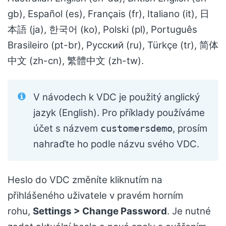
gb), Español (es), Français (fr), Italiano (it), 日
本語 (ja), 한국어 (ko), Polski (pl), Português
Brasileiro (pt-br), Русский (ru), Türkçe (tr), 简体
中文 (zh-cn), 繁體中文 (zh-tw).
V návodech k VDC je použitý anglický
jazyk (English). Pro příklady používáme
účet s názvem
, prosím
customersdemo
nahraďte ho podle názvu svého VDC.
Heslo do VDC změníte kliknutím na
přihlášeného uživatele v pravém horním
rohu,
Settings > Change Password
. Je nutné