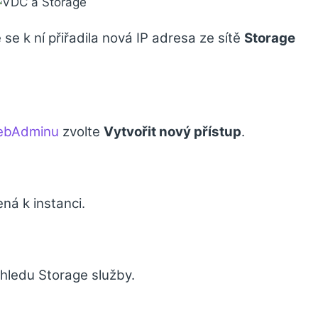
 se k ní přiřadila nová IP adresa ze sítě
Storage
ebAdminu
zvolte
Vytvořit nový přístup
.
ená k instanci.
ehledu Storage služby.