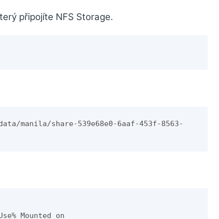
terý připojíte NFS Storage.
data/manila/share-539e68e0-6aaf-453f-8563-
Use% Mounted on