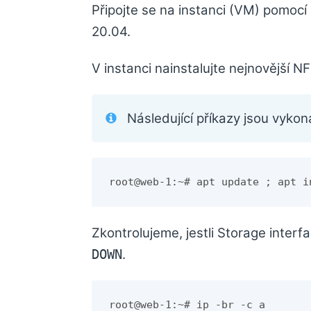
Připojte se na instanci (VM) pomocí
20.04.
V instanci nainstalujte nejnovější NF
Následující příkazy jsou vyk
root@web-1:~# apt update ; apt i
Zkontrolujeme, jestli Storage interfa
.
DOWN
root@web-1:~# ip -br -c a
