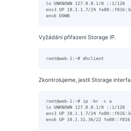
lo UNKNOWN 127.0.0.1/8 ::1/128

ens3 UP 10.1.1.7/24 fe80::f816:3e
ens6 DOWN
Vyžádání přiřazení Storage IP.
root@web-1:~# dhclient
Zkontrolujeme, jestli Storage interfac
root@web-1:~# ip -br -c a
lo UNKNOWN 127.0.0.1/8 ::1/128
ens3 UP 10.1.1.7/24 fe80::f816:3
ens6 UP 10.1.31.36/22 fe80::f816