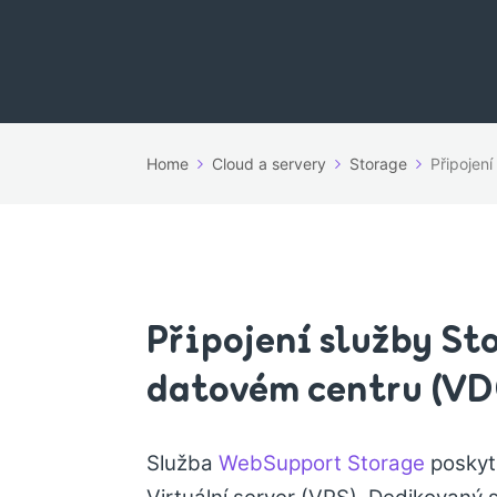
Home
Cloud a servery
Storage
Připojen
Připojení služby St
datovém centru (VD
Služba
WebSupport Storage
poskytu