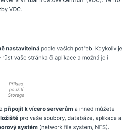
server a Virtuální datové centrum (VDC). Tento
užby VDC.
ně nastavitelná
podle vašich potřeb. Kdykoliv je
růst vaše stránka či aplikace a možná je i
Příklad
použití
Storage
áz
připojit k vícero serverům
a ihned můžete
ložiště
pro vaše soubory, databáze, aplikace a
borový systém
(network file system, NFS).