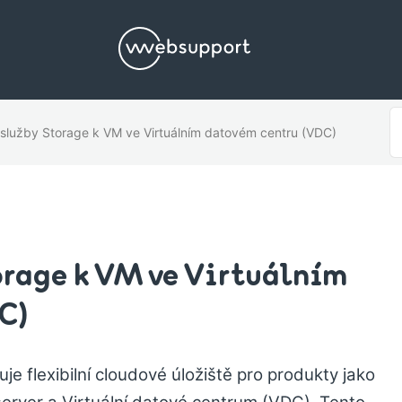
S
í služby Storage k VM ve Virtuálním datovém centru (VDC)
F
orage k VM ve Virtuálním
C)
je flexibilní cloudové úložiště pro produkty jako