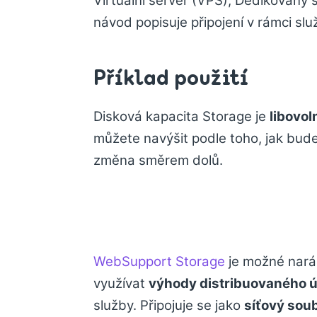
Virtuální server (VPS), Dedikovaný 
návod popisuje připojení v rámci sl
Příklad použití
Disková kapacita Storage je
libovol
můžete navýšit podle toho, jak bude 
změna směrem dolů.
WebSupport Storage
je možné nar
využívat
výhody distribuovaného ú
služby. Připojuje se jako
síťový sou