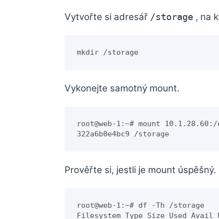
Vytvořte si adresář
, na k
/storage
mkdir /storage
Vykonejte samotný mount.
root@web-1:~# mount 10.1.28.60:/
322a6b0e4bc9 /storage
Prověřte si, jestli je mount úspěšný.
root@web-1:~# df -Th /storage
Filesystem Type Size Used Avail 