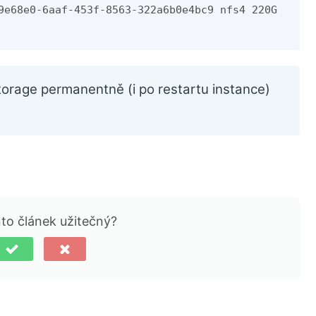
9e68e0-6aaf-453f-8563-322a6b0e4bc9 nfs4 220G 
torage permanentně (i po restartu instance)
nto článek užitečný?