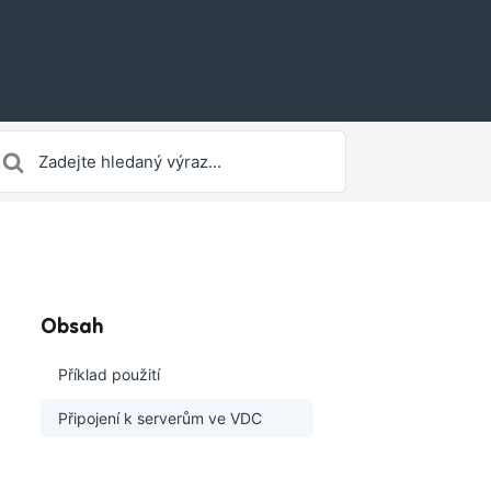
earch
or
Obsah
Příklad použití
Připojení k serverům ve VDC