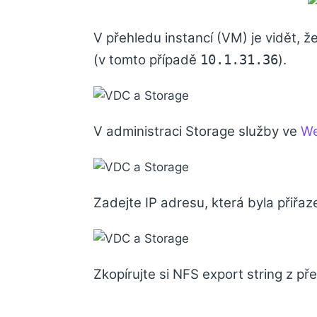
V přehledu instancí (VM) je vidět, že
(v tomto případě
).
10.1.31.36
V administraci Storage služby ve
W
Zadejte IP adresu, která byla přiřaz
Zkopírujte si NFS export string z př