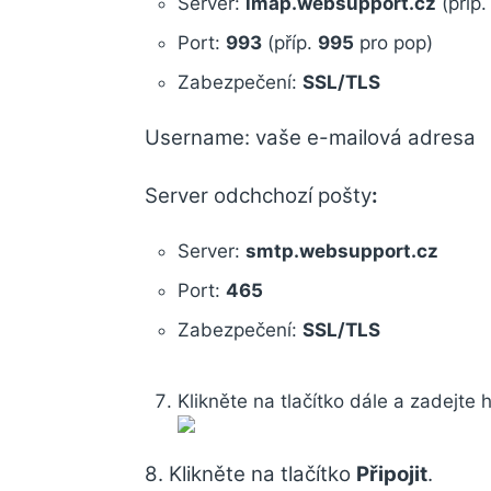
Server:
imap.websupport.cz
(příp
Port:
993
(příp.
995
pro pop)
Zabezpečení:
SSL/TLS
Username: vaše e-mailová adresa
Server odchchozí pošty
:
Server:
smtp.websupport.cz
Port:
465
Zabezpečení:
SSL/TLS
Klikněte na tlačítko dále a zadejte 
8. Klikněte na tlačítko
Připojit
.