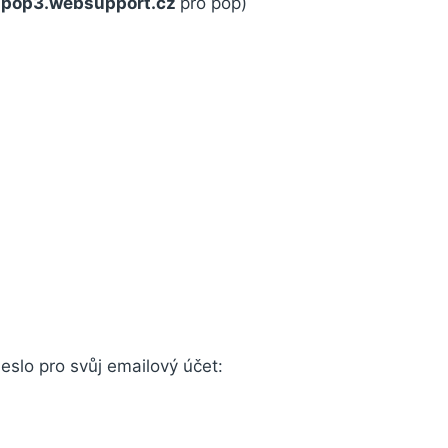
.
pop3.websupport.cz
pro pop)
heslo pro svůj emailový účet: